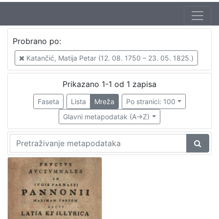
Autor
Probrano po:
Katančić, Matija Petar (12. 08. 1750 – 23. 05. 1825.)
1
Katančić, Matija Petar (12. 08. 1750 – 23. 05. 1825.)
Prikazano 1-1 od 1 zapisa
[
1
Faseta
Lista
Mreža
Po stranici: 100
]
Glavni metapodatak (A->Z)
Izdavač
Knjižnice grada Zagreba
1
[
1
]
Jezik