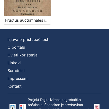
latinski
1
Fructus auctumnales in iugis Parnassi Pannonii maximam partem lecti Latia et Illyrica cheli decori / vate Math. Petro Katanchich Panonnio in Archigymn. Zagrab. schol. hum. professore
[
1
]
Izjava o pristupačnosti
Mjesto
O portalu
izdanja
Uvjeti korištenja
Zagreb
1
Linkovi
Suradnici
Impressum
[
1
Kontakt
]
Nakladnička
Projekt Digitalizirana zagrebačka
cjelina
baština sufinanciran je sredstvima