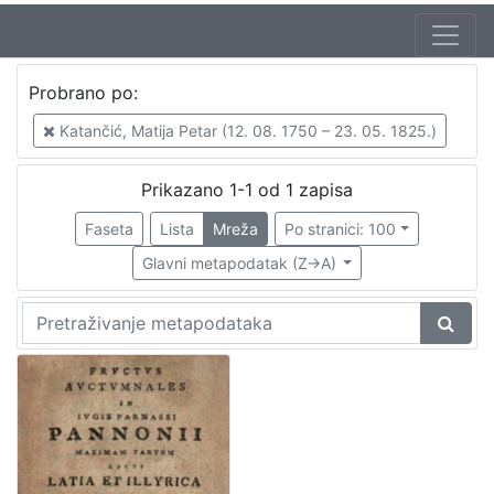
Autor
Probrano po:
Katančić, Matija Petar (12. 08. 1750 – 23. 05. 1825.)
1
Katančić, Matija Petar (12. 08. 1750 – 23. 05. 1825.)
Prikazano 1-1 od 1 zapisa
[
1
Faseta
Lista
Mreža
Po stranici: 100
]
Glavni metapodatak (Z->A)
Izdavač
Knjižnice grada Zagreba
1
[
1
]
Jezik