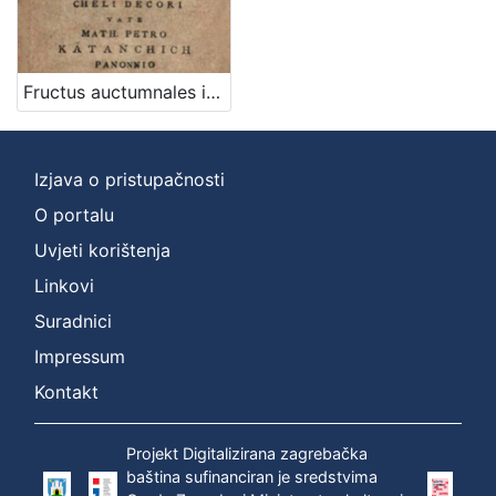
latinski
1
Fructus auctumnales in iugis Parnassi Pannonii maximam partem lecti Latia et Illyrica cheli decori / vate Math. Petro Katanchich Panonnio in Archigymn. Zagrab. schol. hum. professore
[
1
]
Izjava o pristupačnosti
Mjesto
O portalu
izdanja
Uvjeti korištenja
Zagreb
1
Linkovi
Suradnici
Impressum
[
1
Kontakt
]
Nakladnička
Projekt Digitalizirana zagrebačka
cjelina
baština sufinanciran je sredstvima