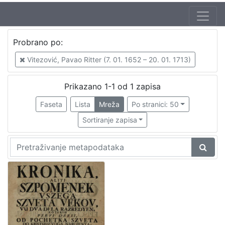
Autor
Probrano po:
Vitezović, Pavao Ritter (7. 01. 1652 – 20. 01. 1713)
1
Vitezović, Pavao Ritter (7. 01. 1652 – 20. 01. 1713)
Prikazano 1-1 od 1 zapisa
[
1
Faseta
Lista
Mreža
Po stranici: 50
]
Sortiranje zapisa
Mjesto
izdanja
Zagreb
1
[
1
]