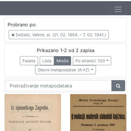
Autor
Probrano po:
Deželić, Velimir, st. (21. 02. 1864. – 7. 02. 1941.)
2
Deželić, Velimir, st. (21. 02. 1864. – 7. 02. 1941.)
Prikazano 1-2 od 2 zapisa
[
1
Faseta
Lista
Mreža
Po stranici: 100
]
Glavni metapodatak (A->Z)
Mjesto
izdanja
Zagreb
2
[
1
]