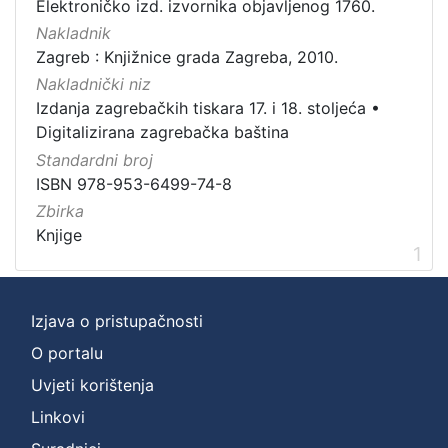
Elektroničko izd. izvornika objavljenog 1760.
Zbirka
Nakladnik
Knjige
1
Zagreb : Knjižnice grada Zagreba, 2010.
Nakladnički niz
Izdanja zagrebačkih tiskara 17. i 18. stoljeća
•
Digitalizirana zagrebačka baština
[
Standardni broj
1
ISBN 978-953-6499-74-8
]
Zbirka
Knjige
1
Izjava o pristupačnosti
O portalu
Uvjeti korištenja
Linkovi