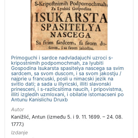
Nakladnička
cjelina
Digitalizirana zagrebačka baština
1
Izdanja zagrebačkih tiskara 17. i 18. stoljeća
1
Primoguchi i sardce nadvladajuchi uzroci s-
[
kripostnimih podpomochmah, za lyubiti
2
Gospodina Isukarsta spasitelya nascega sa svim
]
sardcem, sa svom duscom, i sa svom jakostju /
najprie u francuski, posli u nimacski jezik na
Vrsta
svitlo dati; a sada u illyricski, illiti slavonski
građe
prinesceni, i s-razlicsitima naucih, i pripovistma,
illiti izgledih uzmloxani, i obilatie istomacseni po
knjiga
1
Antunu Kanislichu Druxb
Autor
Kanižlić, Antun (između 5. i 9. 11. 1699. – 24. 08.
1777.)
[
1
Izdanje
]