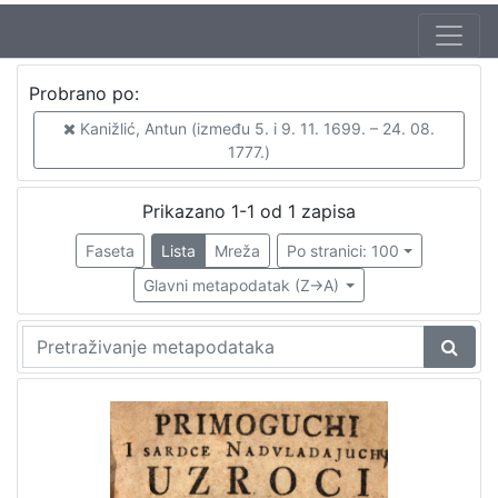
Autor
Probrano po:
Kanižlić, Antun (između 5. i 9. 11. 1699. – 24. 08. 1777.)
1
Kanižlić, Antun (između 5. i 9. 11. 1699. – 24. 08.
1777.)
[
Prikazano 1-1 od 1 zapisa
1
Faseta
Lista
Mreža
Po stranici: 100
]
Mjesto
Glavni metapodatak (Z->A)
izdanja
Zagreb
1
[
1
]