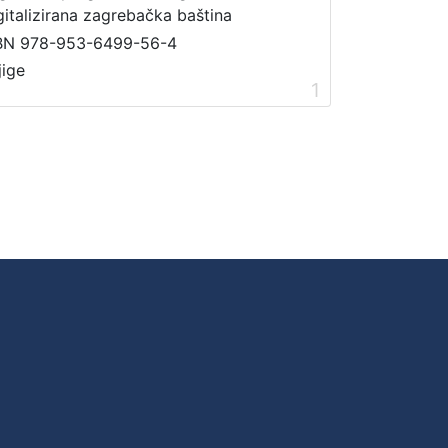
gitalizirana zagrebačka baština
BN 978-953-6499-56-4
jige
1