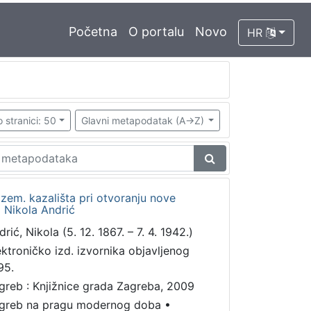
Početna
O portalu
Novo
HR
 stranici: 50
Glavni metapodatak (A->Z)
em. kazališta pri otvoranju nove
 Nikola Andrić
rić, Nikola (5. 12. 1867. – 7. 4. 1942.)
ektroničko izd. izvornika objavljenog
95.
greb : Knjižnice grada Zagreba, 2009
greb na pragu modernog doba
•