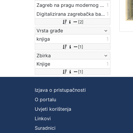
Zagreb na pragu modernog doba
1
Digitalizirana zagrebačka baština
1
[2]
Vrsta građe
knjiga
1
[1]
Zbirka
Knjige
1
[1]
Izjava o pristupačnosti
O portalu
Uvjeti korištenja
Linkovi
Suradnici