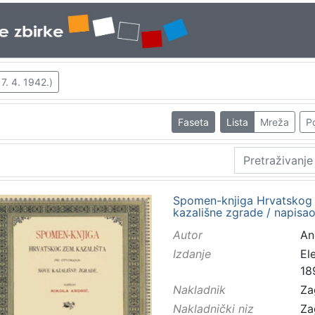
 7. 4. 1942.)
Faseta
Lista
Mreža
Po
Spomen-knjiga Hrvatskog z
kazališne zgrade / napisao
Autor
And
Izdanje
El
18
Nakladnik
Za
Nakladnički niz
Za