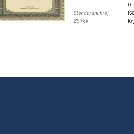
Di
Standardni broj
IS
Zbirka
Kn