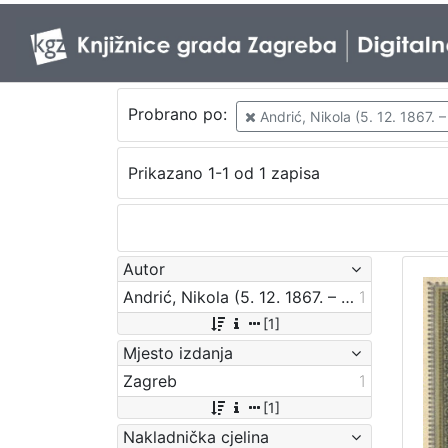
Probrano po:
Andrić, Nikola (5. 12. 1867. –
Prikazano 1-1 od 1 zapisa
Autor
Andrić, Nikola (5. 12. 1867. – 7. 4. 1942.)
1
[1]
Mjesto izdanja
Zagreb
1
[1]
Nakladnička cjelina