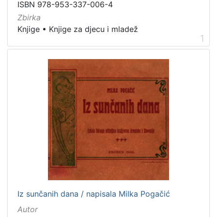
]
ISBN 978-953-337-006-4
Prava
Zbirka
Knjige
•
Knjige za djecu i mladež
Javno dobro
1
1
[
1
]
Vrsta
građe
knjiga
2
[
1
Iz sunčanih dana / napisala Milka Pogačić
]
Autor
Zbirka