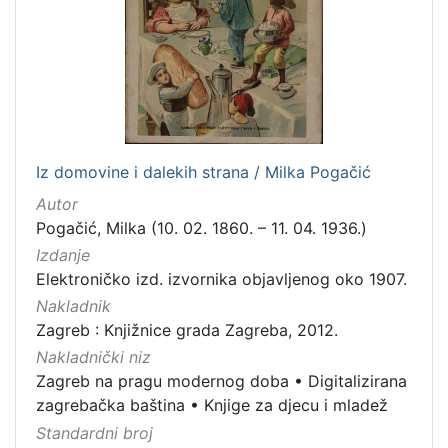
izdanja
Zagreb
2
[
1
Iz domovine i dalekih strana / Milka Pogačić
]
Autor
Nakladnička
Pogačić, Milka (10. 02. 1860. – 11. 04. 1936.)
cjelina
Izdanje
Zagreb na pragu modernog doba
2
Elektroničko izd. izvornika objavljenog oko 1907.
Digitalizirana zagrebačka baština
2
Nakladnik
Knjige za djecu i mladež
2
Zagreb : Knjižnice grada Zagreba, 2012.
Nakladnički niz
Zagreb na pragu modernog doba
•
Digitalizirana
zagrebačka baština
•
Knjige za djecu i mladež
[
Standardni broj
3