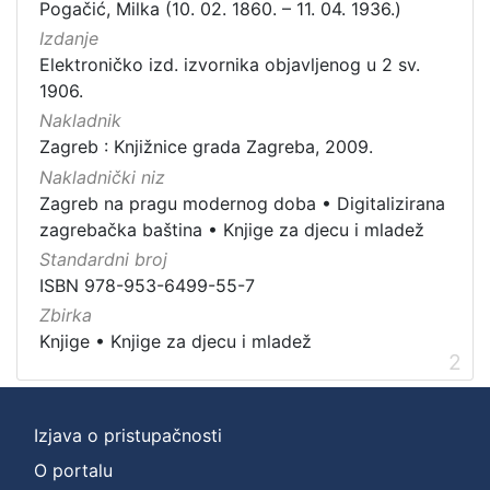
Pogačić, Milka (10. 02. 1860. – 11. 04. 1936.)
Knjige za djecu i mladež
2
Izdanje
Knjige
2
Elektroničko izd. izvornika objavljenog u 2 sv.
1906.
Nakladnik
Zagreb : Knjižnice grada Zagreba, 2009.
[
2
Nakladnički niz
]
Zagreb na pragu modernog doba
•
Digitalizirana
zagrebačka baština
•
Knjige za djecu i mladež
Standardni broj
ISBN 978-953-6499-55-7
Zbirka
Knjige
•
Knjige za djecu i mladež
2
Izjava o pristupačnosti
O portalu