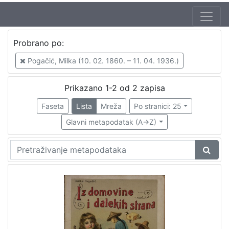
Autor
Probrano po:
Pogačić, Milka (10. 02. 1860. – 11. 04. 1936.)
2
Pogačić, Milka (10. 02. 1860. – 11. 04. 1936.)
Prikazano 1-2 od 2 zapisa
[
1
Faseta
Lista
Mreža
Po stranici: 25
]
Glavni metapodatak (A->Z)
Izdavač
Knjižnice grada Zagreba
2
[
1
]
Mjesto