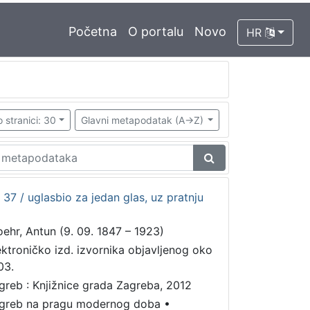
Početna
O portalu
Novo
HR
 stranici: 30
Glavni metapodatak (A->Z)
. 37 / uglasbio za jedan glas, uz pratnju
oehr, Antun (9. 09. 1847 – 1923)
ektroničko izd. izvornika objavljenog oko
03.
greb : Knjižnice grada Zagreba, 2012
greb na pragu modernog doba
•