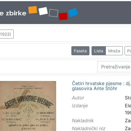
 1923)
Faseta
Lista
Mreža
Po
Četiri hrvatske pjesme : dj
glasovira Ante Stöhr
Autor
St
Izdanje
El
19
Nakladnik
Za
Nakladnički niz
Za