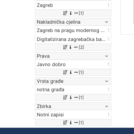
Zagreb
1
[1]
Nakladnička cjelina
Zagreb na pragu modernog doba
1
Digitalizirana zagrebačka baština
1
[2]
Prava
Javno dobro
1
[1]
Vrsta građe
notna građa
1
[1]
Zbirka
Notni zapisi
1
[1]