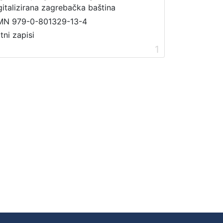
gitalizirana zagrebačka baština
MN 979-0-801329-13-4
tni zapisi
1