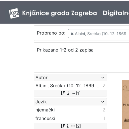
Probrano po:
Albini, Srećko (10. 12. 1869. 
Prikazano 1-2 od 2 zapisa
Autor
Albini, Srećko (10. 12. 1869. – 18. 04. 1933.)
2
[1]
Jezik
njemački
2
francuski
1
[2]