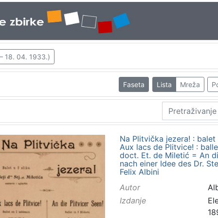
– 18. 04. 1933.)
Faseta
Lista
Mreža
Po
Na Plitvička jezera! : balet 
Aux lacs de Plitvice! : bal
doct. Et. de Miletić = An die
nach einer Idee des Dr. Ste
Felix Albini
Autor
Alb
Izdanje
El
18