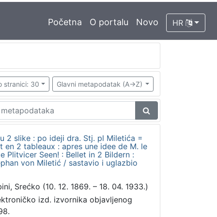
Početna
O portalu
Novo
HR
 stranici: 30
Glavni metapodatak (A->Z)
u 2 slike : po ideji dra. Stj. pl Miletića =
let en 2 tableaux : apres une idee de M. le
 Plitvicer Seen! : Bellet in 2 Bildern :
phan von Miletić / sastavio i uglazbio
ini, Srećko (10. 12. 1869. – 18. 04. 1933.)
ektroničko izd. izvornika objavljenog
98.