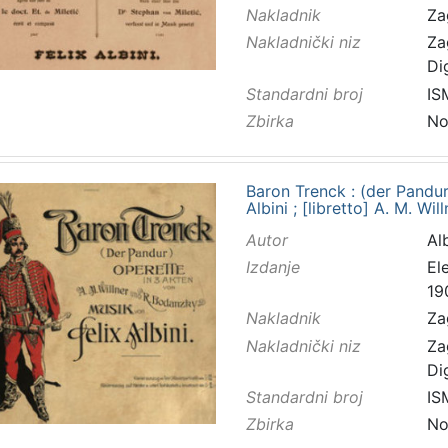
Nakladnik
Za
Nakladnički niz
Za
Di
Standardni broj
IS
Zbirka
No
Baron Trenck : (der Pandur
Albini ; [libretto] A. M. W
Autor
Alb
Izdanje
El
19
Nakladnik
Za
Nakladnički niz
Za
Di
Standardni broj
IS
Zbirka
No