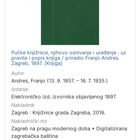
izdanja
Zagreb
1
[
1
Pučke knjižnice, njihovo osnivanje i uređenje : uz
]
pravila i popis knjiga / priredio Franjo Andres.
Zagreb, 1897. [Knjiga]
Nakladnička
cjelina
Autor
Andres, Franjo (13. 9. 1857. – 16. 7. 1935.)
Zagreb na pragu modernog doba
1
Izdanje
Digitalizirana zagrebačka baština
1
Elektroničko izd. izvornika objavljenog 1897.
Nakladnik
Zagreb : Knjižnice grada Zagreba, 2016.
[
Nakladnički niz
2
Zagreb na pragu modernog doba
•
Digitalizirana
]
zagrebačka baština