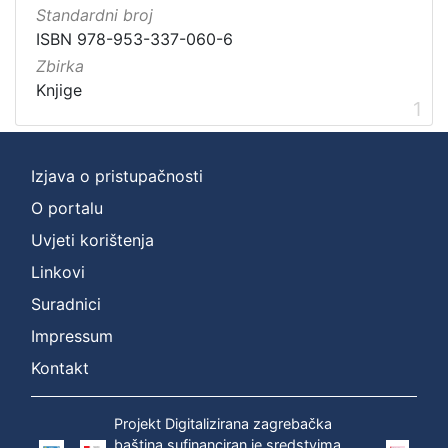
Vrsta
Standardni broj
građe
ISBN 978-953-337-060-6
knjiga
1
Zbirka
Knjige
1
[
1
Izjava o pristupačnosti
]
O portalu
Zbirka
Uvjeti korištenja
Knjige
1
Linkovi
Suradnici
Impressum
[
1
Kontakt
]
Projekt Digitalizirana zagrebačka
baština sufinanciran je sredstvima