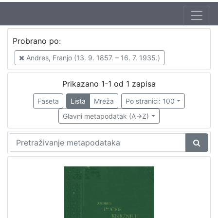
Autor
Probrano po:
Andres, Franjo (13. 9. 1857. – 16. 7. 1935.)
1
Andres, Franjo (13. 9. 1857. – 16. 7. 1935.)
Prikazano 1-1 od 1 zapisa
[
1
Faseta
Lista
Mreža
Po stranici: 100
]
Glavni metapodatak (A->Z)
Izdavač
Knjižnice grada Zagreba
1
[
1
]
Mjesto