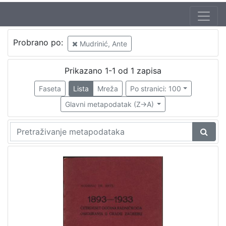
Autor
Probrano po:
Mudrinić, Ante
Mudrinić, Ante
1
Prikazano 1-1 od 1 zapisa
Faseta
Lista
Mreža
Po stranici: 100
[
1
Glavni metapodatak (Z->A)
]
Izdavač
Knjižnice grada Zagreba
1
[
1
]
Mjesto