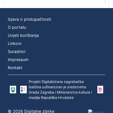
Vrsta
1
građe
knjiga
1
Izjava o pristupačnosti
O portalu
Uvjeti korištenja
[
1
Linkovi
]
Suradnici
Zbirka
Impressum
Knjige
1
Kontakt
Projekt Digitalizirana zagrebačka
[
baština sufinanciran je sredstvima
1
Grada Zagreba i Ministarstva kulture i
]
medija Republike Hrvatske
© 2026 Digitalne zbirke