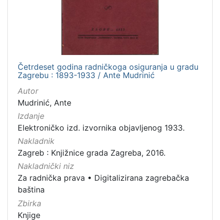
izdanja
Zagreb
1
Četrdeset godina radničkoga osiguranja u gradu
[
Zagrebu : 1893-1933 / Ante Mudrinić
1
]
Autor
Mudrinić, Ante
Nakladnička
cjelina
Izdanje
Elektroničko izd. izvornika objavljenog 1933.
Digitalizirana zagrebačka baština
1
Nakladnik
Za radnička prava
1
Zagreb : Knjižnice grada Zagreba, 2016.
Nakladnički niz
Za radnička prava
•
Digitalizirana zagrebačka
[
baština
2
Zbirka
]
Knjige