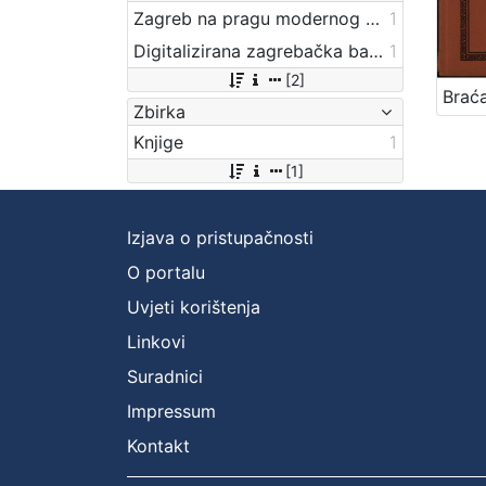
Zagreb na pragu modernog doba
1
Digitalizirana zagrebačka baština
1
[2]
Zbirka
Knjige
1
[1]
Izjava o pristupačnosti
O portalu
Uvjeti korištenja
Linkovi
Suradnici
Impressum
Kontakt