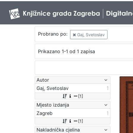
Probrano po:
Gaj, Svetoslav
Prikazano 1-1 od 1 zapisa
Autor
Gaj, Svetoslav
1
[1]
Mjesto izdanja
Zagreb
1
[1]
Nakladnička cjelina