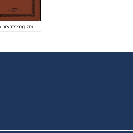
Braća hrvatskog zmaja : osvrt na društveni rad, čitan u glavnoj skupštini dne 26. travnja 1914 / Svetoslav pl. Gaj