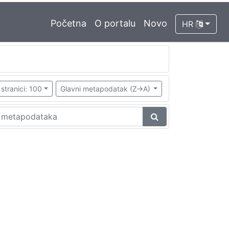
Početna
O portalu
Novo
HR
stranici: 100
Glavni metapodatak (Z->A)