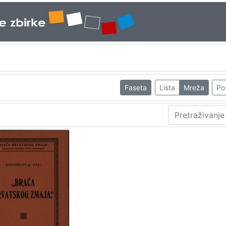
Faseta
Lista
Mreža
Po 