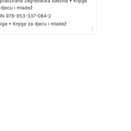
gitalizirana zagrebačka baština
•
Knjige
 djecu i mladež
BN 978-953-337-084-2
jige
•
Knjige za djecu i mladež
1