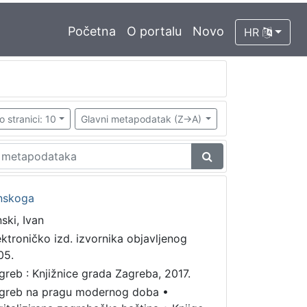
Početna
O portalu
Novo
HR
o stranici: 10
Glavni metapodatak (Z->A)
rnskoga
ski, Ivan
ektroničko izd. izvornika objavljenog
05.
greb : Knjižnice grada Zagreba, 2017.
greb na pragu modernog doba
•