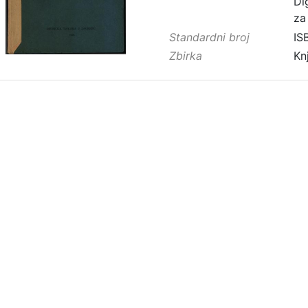
Di
za
Standardni broj
IS
Zbirka
Kn