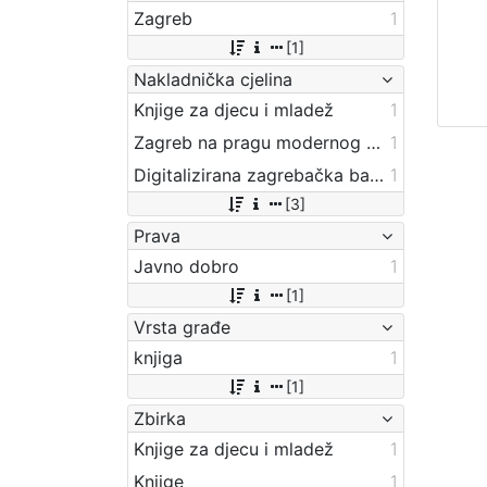
Zagreb
1
[1]
Nakladnička cjelina
Knjige za djecu i mladež
1
Zagreb na pragu modernog doba
1
Digitalizirana zagrebačka baština
1
[3]
Prava
Javno dobro
1
[1]
Vrsta građe
knjiga
1
[1]
Zbirka
Knjige za djecu i mladež
1
Knjige
1