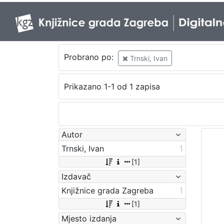
Probrano po:
Trnski, Ivan
Prikazano 1-1 od 1 zapisa
Autor
Trnski, Ivan
1
[1]
Izdavač
Knjižnice grada Zagreba
1
[1]
Mjesto izdanja