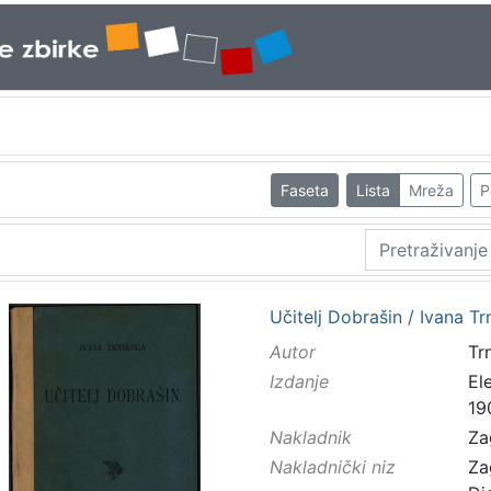
Faseta
Lista
Mreža
P
Učitelj Dobrašin / Ivana T
Autor
Trn
Izdanje
El
19
Nakladnik
Za
Nakladnički niz
Za