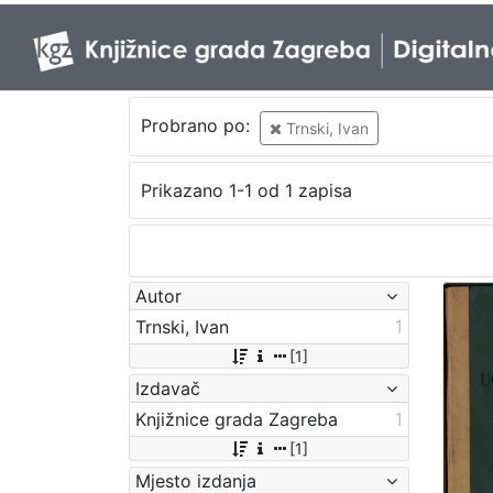
Probrano po:
Trnski, Ivan
Prikazano 1-1 od 1 zapisa
Autor
Trnski, Ivan
1
[1]
Izdavač
Knjižnice grada Zagreba
1
[1]
Mjesto izdanja