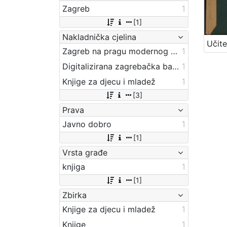
Zagreb
1
[1]
Nakladnička cjelina
Zagreb na pragu modernog doba
1
Digitalizirana zagrebačka baština
1
Knjige za djecu i mladež
1
[3]
Prava
Javno dobro
1
[1]
Vrsta građe
knjiga
1
[1]
Zbirka
Knjige za djecu i mladež
1
Knjige
1