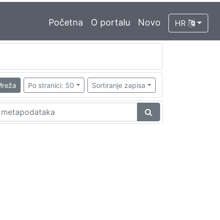
Početna
O portalu
Novo
HR
reža
Po stranici: 50
Sortiranje zapisa