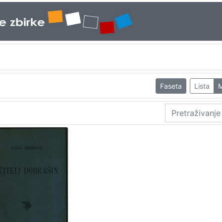
Faseta
Lista
M