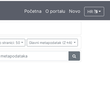
Početna
O portalu
Novo
HR
o stranici: 50
Glavni metapodatak (Z->A)