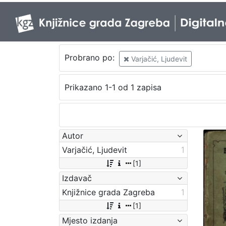
Probrano po:
Varjačić, Ljudevit
Prikazano 1-1 od 1 zapisa
Autor
Varjačić, Ljudevit
1
[1]
Izdavač
Knjižnice grada Zagreba
1
[1]
Mjesto izdanja