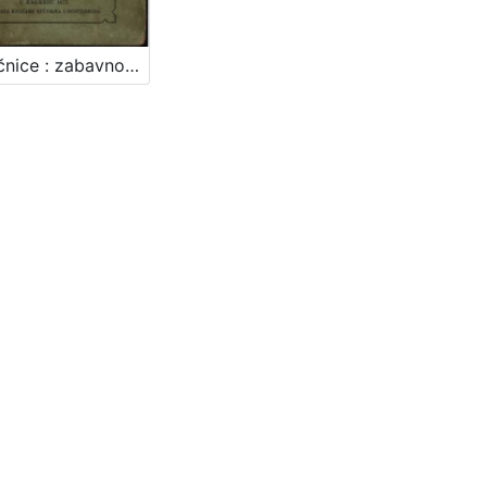
Potočnice : zabavno-poučne pjesme i pripovijetke mladeži našoj / napisao Jos. Ljud. Varjačić