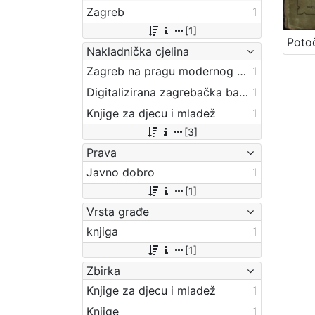
Zagreb
1
[1]
Nakladnička cjelina
Zagreb na pragu modernog doba
1
Digitalizirana zagrebačka baština
1
Knjige za djecu i mladež
1
[3]
Prava
Javno dobro
1
[1]
Vrsta građe
knjiga
1
[1]
Zbirka
Knjige za djecu i mladež
1
Knjige
1