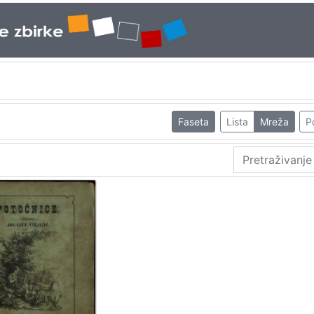
Faseta
Lista
Mreža
P