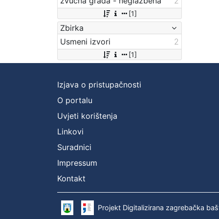
zvučna građa - neglazbena
2
[1]
Zbirka
Usmeni izvori
2
[1]
Izjava o pristupačnosti
O portalu
Uvjeti korištenja
Linkovi
Suradnici
Impressum
Kontakt
Projekt Digitalizirana zagrebačka baš