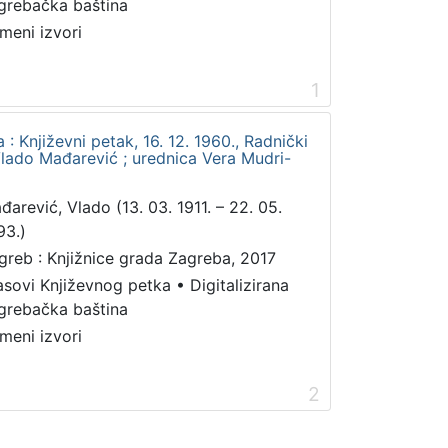
grebačka baština
meni izvori
1
 Književni petak, 16. 12. 1960., Radnički
lado Mađarević ; urednica Vera Mudri-
đarević, Vlado (13. 03. 1911. – 22. 05.
93.)
greb : Knjižnice grada Zagreba, 2017
asovi Književnog petka
•
Digitalizirana
grebačka baština
meni izvori
2