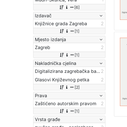
[6]
Izdavač
Knjižnice grada Zagreba
2
[1]
Mjesto izdanja
Zagreb
2
[1]
Nakladnička cjelina
Digitalizirana zagrebačka baština
2
Glasovi Književnog petka
2
[2]
Prava
Zaštićeno autorskim pravom
2
[1]
Vrsta građe