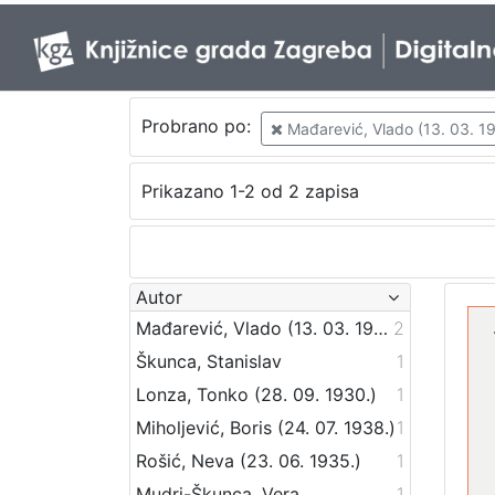
Probrano po:
Mađarević, Vlado (13. 03. 191
Prikazano 1-2 od 2 zapisa
Autor
Mađarević, Vlado (13. 03. 1911. – 22. 05. 1993.)
2
Škunca, Stanislav
1
Lonza, Tonko (28. 09. 1930.)
1
Miholjević, Boris (24. 07. 1938.)
1
Rošić, Neva (23. 06. 1935.)
1
Mudri-Škunca, Vera
1