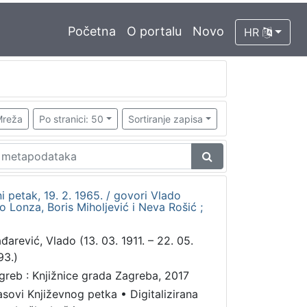
Početna
O portalu
Novo
HR
reža
Po stranici: 50
Sortiranje zapisa
i petak, 19. 2. 1965. / govori Vlado
o Lonza, Boris Miholjević i Neva Rošić ;
đarević, Vlado (13. 03. 1911. – 22. 05.
93.)
greb : Knjižnice grada Zagreba, 2017
asovi Književnog petka
•
Digitalizirana