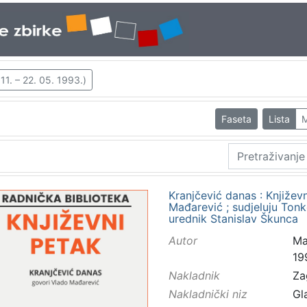
1. – 22. 05. 1993.)
Faseta
Lista
M
Kranjčević danas : Književn
Mađarević ; sudjeluju Tonk
urednik Stanislav Škunca
Autor
Ma
19
Nakladnik
Za
Nakladnički niz
Gl