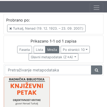
Autor
Probrano po:
Mudri-Škunca, Vera
1
Turkalj, Nenad (19. 12. 1923. – 23. 09. 2007.)
Turkalj, Nenad (19. 12. 1923. – 23. 09. 2007.)
1
Prikazano 1-1 od 1 zapisa
Faseta
Lista
Mreža
Po stranici: 10
[
2
Glavni metapodatak (Z->A)
]
Izdavač
Knjižnice grada Zagreba
1
[
1
]