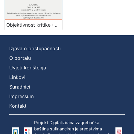
Mjesto
izdanja
Zagreb
1
Objektivnost kritike : Književni petak, 3. 4. 1959. / govori Nenad Turkalj ; urednica Vera Mudri-Škunca
Izjava o pristupačnosti
[
1
O portalu
]
Uvjeti korištenja
Nakladnička
Linkovi
cjelina
Suradnici
Digitalizirana zagrebačka baština
1
Glasovi Književnog petka
1
Impressum
Kontakt
Projekt Digitalizirana zagrebačka
[
baština sufinanciran je sredstvima
2