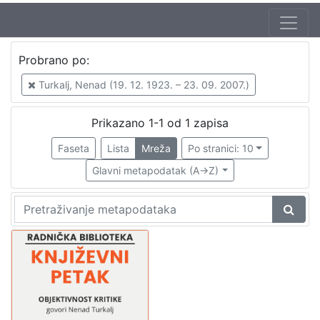
Autor
Probrano po:
Mudri-Škunca, Vera
1
Turkalj, Nenad (19. 12. 1923. – 23. 09. 2007.)
Turkalj, Nenad (19. 12. 1923. – 23. 09. 2007.)
1
Prikazano 1-1 od 1 zapisa
Faseta
Lista
Mreža
Po stranici: 10
[
2
Glavni metapodatak (A->Z)
]
Izdavač
Knjižnice grada Zagreba
1
[
1
]