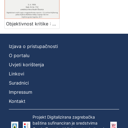
Mjesto
izdanja
Zagreb
1
Objektivnost kritike : Književni petak, 3. 4. 1959. / govori Nenad Turkalj ; urednica Vera Mudri-Škunca
Izjava o pristupačnosti
[
1
O portalu
]
Uvjeti korištenja
Nakladnička
Linkovi
cjelina
Suradnici
Digitalizirana zagrebačka baština
1
Glasovi Književnog petka
1
Impressum
Kontakt
Projekt Digitalizirana zagrebačka
[
baština sufinanciran je sredstvima
2