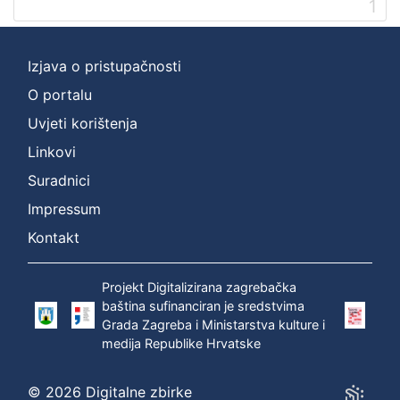
1
2
]
Prava
Izjava o pristupačnosti
Zaštićeno autorskim pravom
1
O portalu
Uvjeti korištenja
Linkovi
[
Suradnici
1
]
Impressum
Vrsta
Kontakt
građe
zvučna građa - neglazbena
1
Projekt Digitalizirana zagrebačka
baština sufinanciran je sredstvima
Grada Zagreba i Ministarstva kulture i
medija Republike Hrvatske
[
1
]
© 2026 Digitalne zbirke