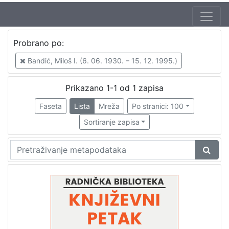
Autor
Probrano po:
Mudri-Škunca, Vera
1
Bandić, Miloš I. (6. 06. 1930. – 15. 12. 1995.)
Bandić, Miloš I. (6. 06. 1930. – 15. 12. 1995.)
1
Palavestra, Predrag (14. 06. 1930. – 19. 08. 2014.)
1
Prikazano 1-1 od 1 zapisa
Faseta
Lista
Mreža
Po stranici: 100
Sortiranje zapisa
[
3
]
Izdavač
Knjižnice grada Zagreba
1
[