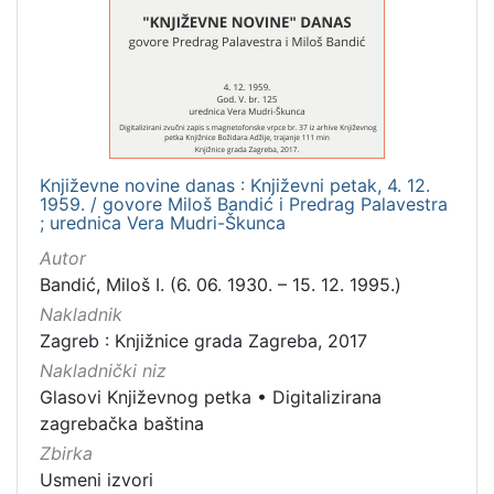
1
]
Mjesto
izdanja
Zagreb
1
Književne novine danas : Književni petak, 4. 12.
1959. / govore Miloš Bandić i Predrag Palavestra
[
; urednica Vera Mudri-Škunca
1
Autor
]
Bandić, Miloš I. (6. 06. 1930. – 15. 12. 1995.)
Nakladnička
Nakladnik
cjelina
Zagreb : Knjižnice grada Zagreba, 2017
Digitalizirana zagrebačka baština
1
Nakladnički niz
Glasovi Književnog petka
1
Glasovi Književnog petka
•
Digitalizirana
zagrebačka baština
Zbirka
Usmeni izvori
[