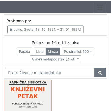
Autor
Probrano po:
Mudri-Škunca, Vera
1
Lukić, Sveta (18. 10. 1931. – 31. 01. 1997.)
Lukić, Sveta (18. 10. 1931. – 31. 01. 1997.)
1
Prikazano 1-1 od 1 zapisa
Faseta
Lista
Mreža
Po stranici: 100
[
2
Glavni metapodatak (Z->A)
]
Izdavač
Knjižnice grada Zagreba
1
[
1
]