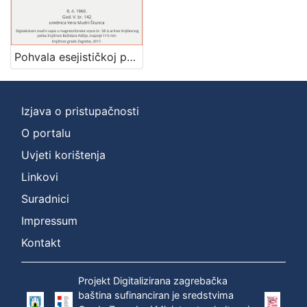
Mjesto
izdanja
Zagreb
1
Pohvala esejističkoj prozi : Književni petak, 8. 4. 1960., Radnički dom, dvorana H / govori Sveta Lukić ; urednica Vera Mudri-Škunca
Izjava o pristupačnosti
[
1
O portalu
]
Uvjeti korištenja
Nakladnička
Linkovi
cjelina
Suradnici
Digitalizirana zagrebačka baština
1
Glasovi Književnog petka
1
Impressum
Kontakt
Projekt Digitalizirana zagrebačka
[
baština sufinanciran je sredstvima
2