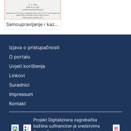
Mjesto
izdanja
Zagreb
1
Samoupravljanje i kazališna kriza : Književni petak, 12. 3. 1965., Radnički dom / govori Mladen Škiljan ; urednik Stanislav Škunca
Izjava o pristupačnosti
[
1
O portalu
]
Uvjeti korištenja
Nakladnička
Linkovi
cjelina
Suradnici
Digitalizirana zagrebačka baština
1
Glasovi Književnog petka
1
Impressum
Kontakt
Projekt Digitalizirana zagrebačka
[
baština sufinanciran je sredstvima
2