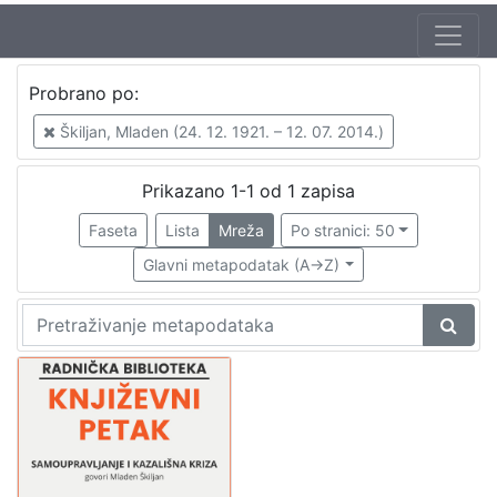
Autor
Probrano po:
Škunca, Stanislav
1
Škiljan, Mladen (24. 12. 1921. – 12. 07. 2014.)
Škiljan, Mladen (24. 12. 1921. – 12. 07. 2014.)
1
Prikazano 1-1 od 1 zapisa
Faseta
Lista
Mreža
Po stranici: 50
[
2
Glavni metapodatak (A->Z)
]
Izdavač
Knjižnice grada Zagreba
1
[
1
]