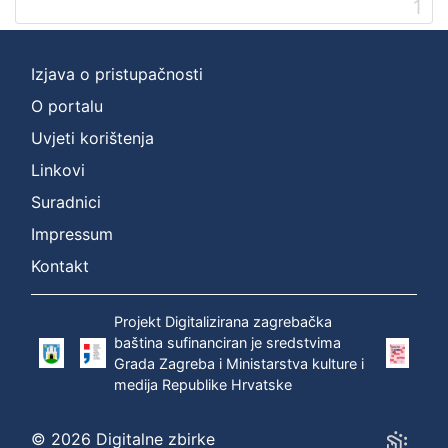
1
]
Prava
Zaštićeno autorskim pravom
1
Izjava o pristupačnosti
O portalu
Uvjeti korištenja
[
Linkovi
1
]
Suradnici
Vrsta
Impressum
građe
Kontakt
zvučna građa - neglazbena
1
Projekt Digitalizirana zagrebačka
baština sufinanciran je sredstvima
Grada Zagreba i Ministarstva kulture i
[
medija Republike Hrvatske
1
]
Zbirka
© 2026 Digitalne zbirke