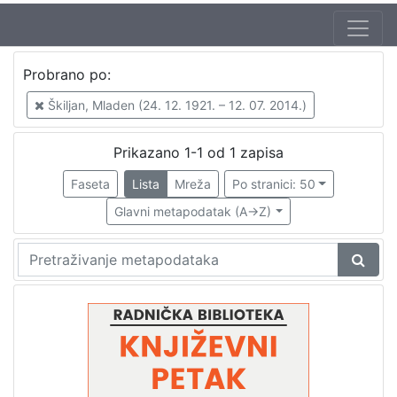
Autor
Probrano po:
Škunca, Stanislav
1
Škiljan, Mladen (24. 12. 1921. – 12. 07. 2014.)
Škiljan, Mladen (24. 12. 1921. – 12. 07. 2014.)
1
Prikazano 1-1 od 1 zapisa
Faseta
Lista
Mreža
Po stranici: 50
[
2
Glavni metapodatak (A->Z)
]
Izdavač
Knjižnice grada Zagreba
1
[
1
]