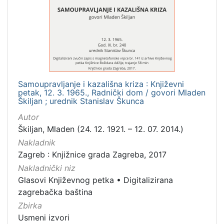
Mjesto
izdanja
Zagreb
1
Samoupravljanje i kazališna kriza : Književni
[
petak, 12. 3. 1965., Radnički dom / govori Mladen
1
Škiljan ; urednik Stanislav Škunca
]
Autor
Nakladnička
Škiljan, Mladen (24. 12. 1921. – 12. 07. 2014.)
cjelina
Nakladnik
Digitalizirana zagrebačka baština
1
Zagreb : Knjižnice grada Zagreba, 2017
Glasovi Književnog petka
1
Nakladnički niz
Glasovi Književnog petka
•
Digitalizirana
zagrebačka baština
Zbirka
[
2
Usmeni izvori