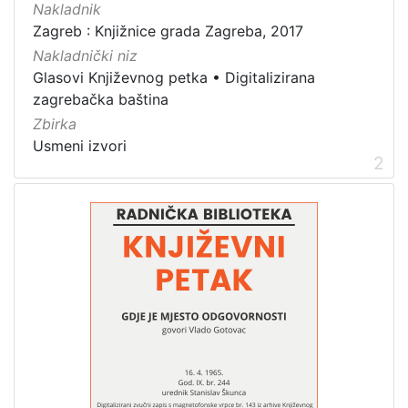
Nakladnik
]
Zagreb : Knjižnice grada Zagreba, 2017
Zbirka
Nakladnički niz
Usmeni izvori
3
Glasovi Književnog petka
•
Digitalizirana
zagrebačka baština
Zbirka
Usmeni izvori
[
2
1
]