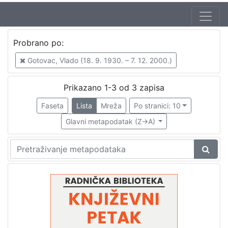
Autor
Probrano po:
Škunca, Stanislav
3
Gotovac, Vlado (18. 9. 1930. – 7. 12. 2000.)
Gotovac, Vlado (18. 9. 1930. – 7. 12. 2000.)
3
Šovagović, Fabijan (4. 01. 1932. – 1. 01. 2001.)
1
Prikazano 1-3 od 3 zapisa
Radić, Tomislav (8. 12. 1940. – 7. 3. 2015.)
1
Faseta
Lista
Mreža
Po stranici: 10
Glavni metapodatak (Z->A)
[
4
]
Izdavač
Knjižnice grada Zagreba
3