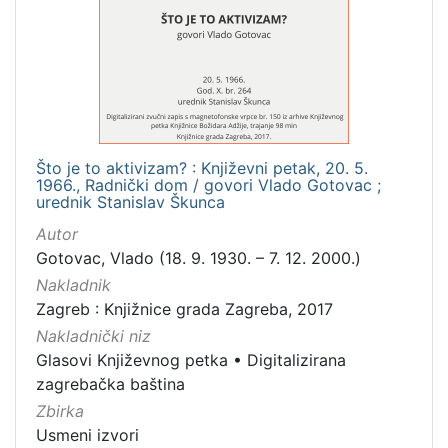
[
1
]
Mjesto
izdanja
Zagreb
3
Što je to aktivizam? : Književni petak, 20. 5.
1966., Radnički dom / govori Vlado Gotovac ;
urednik Stanislav Škunca
[
Autor
1
Gotovac, Vlado (18. 9. 1930. – 7. 12. 2000.)
]
Nakladnik
Nakladnička
Zagreb : Knjižnice grada Zagreba, 2017
cjelina
Nakladnički niz
Digitalizirana zagrebačka baština
3
Glasovi Književnog petka
•
Digitalizirana
Glasovi Književnog petka
3
zagrebačka baština
Zbirka
Usmeni izvori