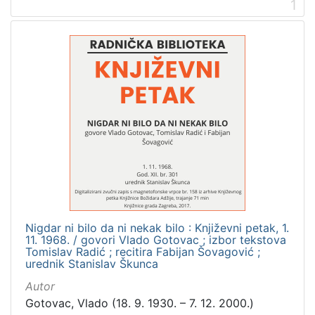
1
[
2
]
Prava
Zaštićeno autorskim pravom
3
[
1
]
Vrsta
građe
Nigdar ni bilo da ni nekak bilo : Književni petak, 1.
zvučna građa - neglazbena
3
11. 1968. / govori Vlado Gotovac ; izbor tekstova
Tomislav Radić ; recitira Fabijan Šovagović ;
urednik Stanislav Škunca
Autor
[
Gotovac, Vlado (18. 9. 1930. – 7. 12. 2000.)
1