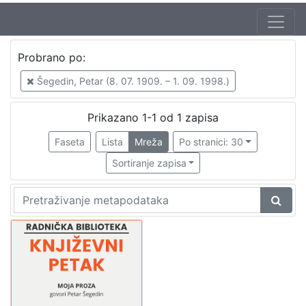
Autor
Probrano po:
Mudri-Škunca, Vera
1
Šegedin, Petar (8. 07. 1909. – 1. 09. 1998.)
Šegedin, Petar (8. 07. 1909. – 1. 09. 1998.)
1
Prikazano 1-1 od 1 zapisa
Faseta
Lista
Mreža
Po stranici: 30
[
2
Sortiranje zapisa
]
Izdavač
Knjižnice grada Zagreba
1
[
1
]