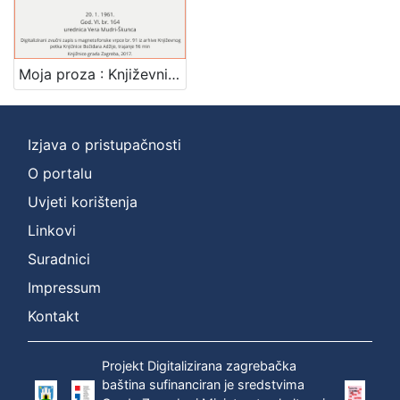
Mjesto
izdanja
Zagreb
1
Moja proza : Književni petak, 20. 1. 1961. / govori Petar Šegedin ; urednica Vera Mudri-Škunca
Izjava o pristupačnosti
[
1
O portalu
]
Uvjeti korištenja
Nakladnička
Linkovi
cjelina
Suradnici
Digitalizirana zagrebačka baština
1
Glasovi Književnog petka
1
Impressum
Kontakt
Projekt Digitalizirana zagrebačka
[
baština sufinanciran je sredstvima
2