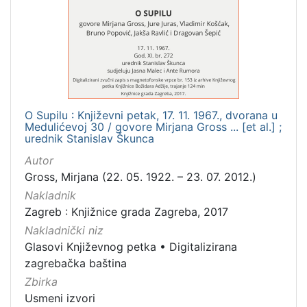
Mjesto
izdanja
Zagreb
1
O Supilu : Književni petak, 17. 11. 1967., dvorana u
[
Medulićevoj 30 / govore Mirjana Gross ... [et al.] ;
1
urednik Stanislav Škunca
]
Autor
Nakladnička
Gross, Mirjana (22. 05. 1922. – 23. 07. 2012.)
cjelina
Nakladnik
Digitalizirana zagrebačka baština
1
Zagreb : Knjižnice grada Zagreba, 2017
Glasovi Književnog petka
1
Nakladnički niz
Glasovi Književnog petka
•
Digitalizirana
zagrebačka baština
Zbirka
[
2
Usmeni izvori