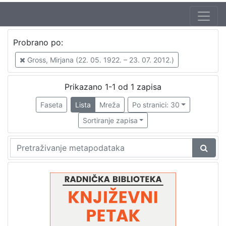
Autor
Probrano po:
Škunca, Stanislav
1
Gross, Mirjana (22. 05. 1922. – 23. 07. 2012.)
Gross, Mirjana (22. 05. 1922. – 23. 07. 2012.)
1
Prikazano 1-1 od 1 zapisa
Faseta
Lista
Mreža
Po stranici: 30
[
2
Sortiranje zapisa
]
Izdavač
Knjižnice grada Zagreba
1
[
1
]