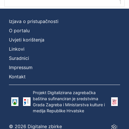
1
]
Prava
Zaštićeno autorskim pravom
1
Izjava o pristupačnosti
O portalu
Uvjeti korištenja
[
Linkovi
1
]
Suradnici
Vrsta
Impressum
građe
Kontakt
zvučna građa - neglazbena
1
Projekt Digitalizirana zagrebačka
baština sufinanciran je sredstvima
Grada Zagreba i Ministarstva kulture i
[
medija Republike Hrvatske
1
]
Zbirka
© 2026 Digitalne zbirke