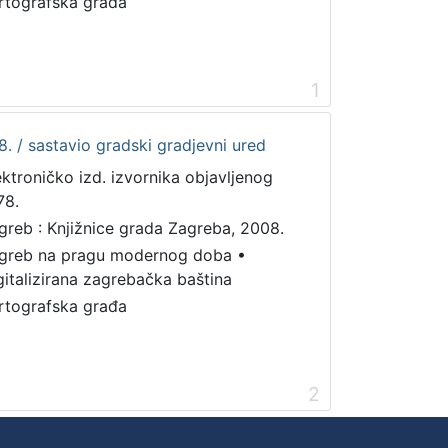
rtografska građa
1
. / sastavio gradski gradjevni ured
ektroničko izd. izvornika objavljenog
78.
greb : Knjižnice grada Zagreba, 2008.
greb na pragu modernog doba
•
gitalizirana zagrebačka baština
rtografska građa
2