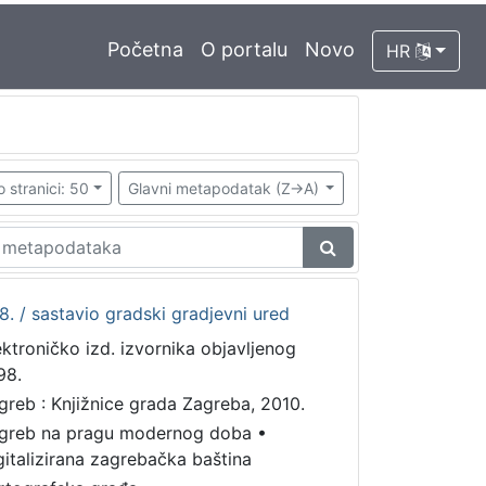
Početna
O portalu
Novo
HR
o stranici: 50
Glavni metapodatak (Z->A)
. / sastavio gradski gradjevni ured
ektroničko izd. izvornika objavljenog
98.
greb : Knjižnice grada Zagreba, 2010.
greb na pragu modernog doba
•
gitalizirana zagrebačka baština