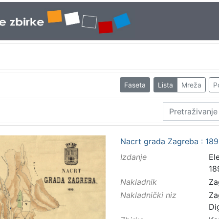
Faseta
Lista
Mreža
P
Nacrt grada Zagreba : 1898
Izdanje
El
18
Nakladnik
Za
Nakladnički niz
Za
Di