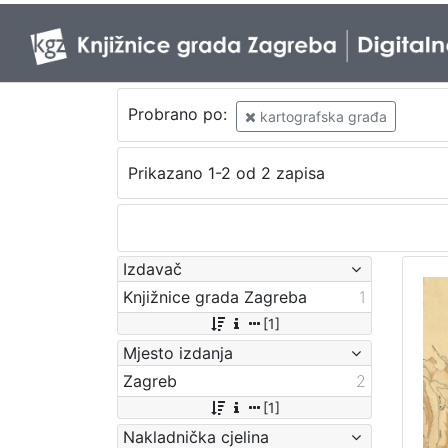
Probrano po:
kartografska građa
Prikazano 1-2 od 2 zapisa
Izdavač
Knjižnice grada Zagreba
1
[1]
Mjesto izdanja
Zagreb
2
[1]
Nakladnička cjelina