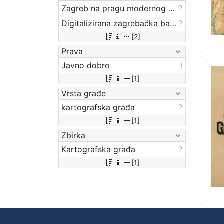
Zagreb na pragu modernog doba
2
Digitalizirana zagrebačka baština
2
[2]
Prava
Javno dobro
1
[1]
Vrsta građe
kartografska građa
2
[1]
Zbirka
Kartografska građa
2
[1]