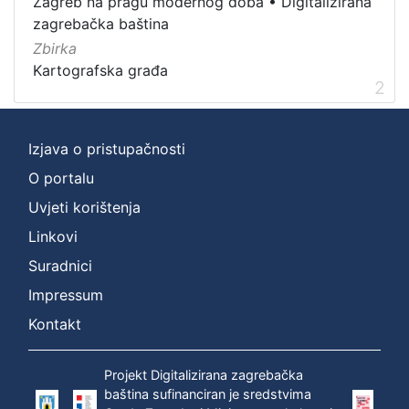
Zagreb na pragu modernog doba
•
Digitalizirana
zagrebačka baština
Zbirka
Kartografska građa
2
Izjava o pristupačnosti
O portalu
Uvjeti korištenja
Linkovi
Suradnici
Impressum
Kontakt
Projekt Digitalizirana zagrebačka
baština sufinanciran je sredstvima