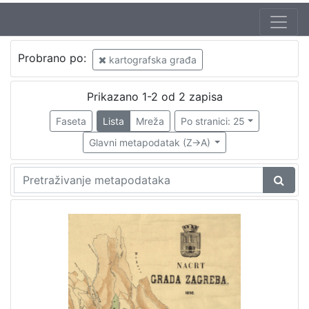
Izdavač
Probrano po:
kartografska građa
Knjižnice grada Zagreba
1
Prikazano 1-2 od 2 zapisa
Faseta
Lista
Mreža
Po stranici: 25
[
1
Glavni metapodatak (Z->A)
]
Mjesto
izdanja
Zagreb
2
[
1
]