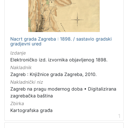
Nakladnička
cjelina
Zagreb na pragu modernog doba
2
Digitalizirana zagrebačka baština
2
Nacrt grada Zagreba : 1898. / sastavio gradski
gradjevni ured
Izdanje
[
Elektroničko izd. izvornika objavljenog 1898.
2
]
Nakladnik
Zagreb : Knjižnice grada Zagreba, 2010.
Prava
Nakladnički niz
Javno dobro
1
Zagreb na pragu modernog doba
•
Digitalizirana
zagrebačka baština
Zbirka
[
Kartografska građa
1
1
]