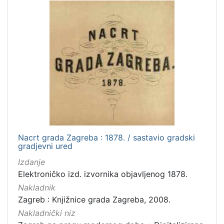
Vrsta
građe
kartografska građa
2
[
1
]
Zbirka
Kartografska građa
2
Nacrt grada Zagreba : 1878. / sastavio gradski
gradjevni ured
Izdanje
[
Elektroničko izd. izvornika objavljenog 1878.
1
Nakladnik
]
Zagreb : Knjižnice grada Zagreba, 2008.
Nakladnički niz