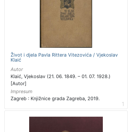
[
2
4
]
Izdavač
Knjižnice grada Zagreba
28
Život i djela Pavla Rittera Vitezovića / Vjekoslav
Klaić
[
Autor
1
Klaić, Vjekoslav (21. 06. 1849. – 01. 07. 1928.)
]
[Autor]
Jezik
Impresum
hrvatski
228
Zagreb : Knjižnice grada Zagreba, 2019.
njemački
4
1
talijanski
3
latinski
2
španjolski
2