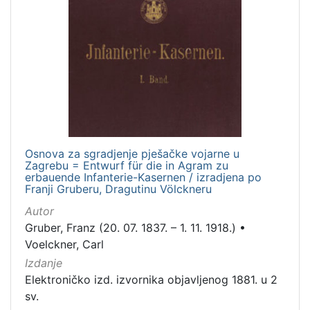
francuski
1
[
6
]
Mjesto
izdanja
Osnova za sgradjenje pješačke vojarne u
Zagreb
33
Zagrebu = Entwurf für die in Agram zu
erbauende Infanterie-Kasernen / izradjena po
Franji Gruberu, Dragutinu Völckneru
Autor
[
Gruber, Franz (20. 07. 1837. – 1. 11. 1918.)
•
1
Voelckner, Carl
]
Izdanje
Nakladnička
Elektroničko izd. izvornika objavljenog 1881. u 2
cjelina
sv.
Digitalizirana zagrebačka baština
117