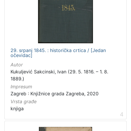
zvučna građa - neglazbena
1
[
7
]
Zbirka
29. srpanj 1845. : historička crtica / [Jedan
očevidac]
Knjige
101
Autor
Usmeni izvori
57
Kukuljević Sakcinski, Ivan (29. 5. 1816. – 1. 8.
Sitni tisak
28
1889.)
Notni zapisi
19
Impresum
Knjige za djecu i mladež
14
Zagreb : Knjižnice grada Zagreba, 2020
Grafička građa
12
Vrsta građe
knjiga
Digitalna zbirka Zaprešića
5
4
Rukopisi
3
Serijske publikacije
2