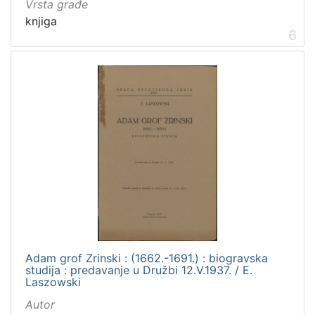
Vrsta građe
knjiga
6
Adam grof Zrinski : (1662.-1691.) : biogravska
studija : predavanje u Družbi 12.V.1937. / E.
Laszowski
Autor