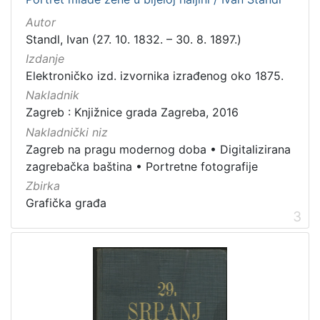
Javno dobro
28
Autor
Standl, Ivan (27. 10. 1832. – 30. 8. 1897.)
Zaštićeno autorskim pravom
2
Izdanje
Elektroničko izd. izvornika izrađenog oko 1875.
Nakladnik
[
Zagreb : Knjižnice grada Zagreba, 2016
2
Nakladnički niz
]
Zagreb na pragu modernog doba
•
Digitalizirana
Vrsta
zagrebačka baština
•
Portretne fotografije
građe
Zbirka
knjiga
15
Grafička građa
notna građa
8
3
grafička građa
3
fotografija
2
sitni tisak
2
serijska građa
1