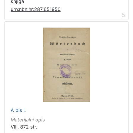
knjiga
urn:nbn:hr:287:651950
5
A bis L
Materijalni opis
VIII, 872 str.