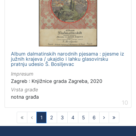
Album dalmatinskih narodnih pjesama : pjesme iz
južnih krajeva / ukajdio i lahku glasovirsku
pratnju udesio Š. Bosiljevac
Impresum
Zagreb : Knjižnice grada Zagreba, 2020
Vrsta građe
notna građa
10
1
2
3
4
5
6
(current)