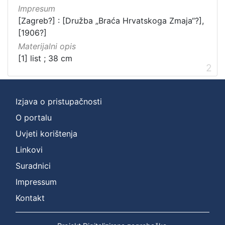
Impresum
[Zagreb?] : [Družba „Braća Hrvatskoga Zmaja“?],
[1906?]
Materijalni opis
[1] list ; 38 cm
2
Izjava o pristupačnosti
O portalu
Uvjeti korištenja
Linkovi
Suradnici
Impressum
Kontakt