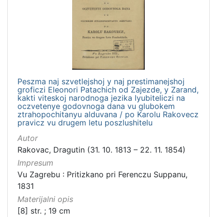
Peszma naj szvetlejshoj y naj prestimanejshoj
groficzi Eleonori Patachich od Zajezde, y Zarand,
kakti viteskoj narodnoga jezika lyubiteliczi na
oczvetenye godovnoga dana vu glubokem
ztrahopochitanyu alduvana / po Karolu Rakovecz
pravicz vu drugem letu poszlushitelu
Autor
Rakovac, Dragutin (31. 10. 1813 – 22. 11. 1854)
Impresum
Vu Zagrebu : Pritizkano pri Ferenczu Suppanu,
1831
Materijalni opis
[8] str. ; 19 cm