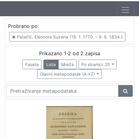
Probrano po:
Patačić, Eleonora Suzana (19. 1. 1770. – 9. 6. 1834.)
Prikazano 1-2 od 2 zapisa
Faseta
Lista
Mreža
Po stranici: 25
Glavni metapodatak (A->Z)