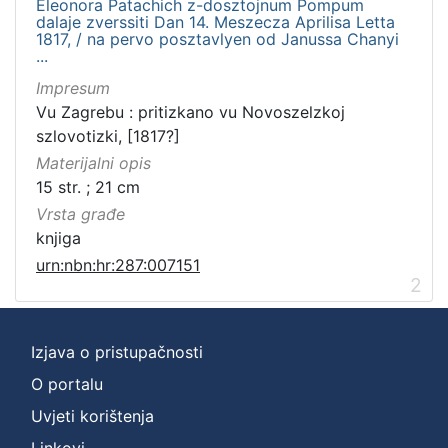
Eleonora Patachich z-dosztojnum Pompum
dalaje zverssiti Dan 14. Meszecza Aprilisa Letta
1817, / na pervo posztavlyen od Janussa Chanyi
...
Impresum
Vu Zagrebu : pritizkano vu Novoszelzkoj
szlovotizki, [1817?]
Materijalni opis
15 str. ; 21 cm
Vrsta građe
knjiga
urn:nbn:hr:287:007151
2
Izjava o pristupačnosti
O portalu
Uvjeti korištenja
Linkovi