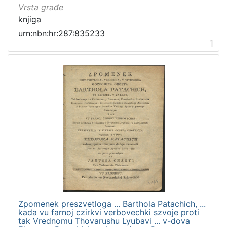
Vrsta građe
knjiga
urn:nbn:hr:287:835233
1
Zpomenek preszvetloga ... Barthola Patachich, ...
kada vu farnoj czirkvi verbovechki szvoje proti
tak Vrednomu Thovarushu Lyubavi ... v-dova