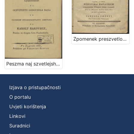
Zpomenek preszvetloga ... Barthola Patachich, ... kada vu farnoj czirkvi verbovechki szvoje proti tak Vrednomu Thovarushu Lyubavi ... v-dova Eleonora Patachich z-dosztojnum Pompum dalaje zverssiti Dan 14. Meszecza Aprilisa Letta 1817, / na pervo posztavlyen od Janussa Chanyi ...
Peszma naj szvetlejshoj y naj prestimanejshoj groficzi Eleonori Patachich od Zajezde, y Zarand, kakti viteskoj narodnoga jezika lyubiteliczi na oczvetenye godovnoga dana vu glubokem ztrahopochitanyu alduvana / po Karolu Rakovecz pravicz vu drugem letu poszlushitelu
Izjava o pristupačnosti
O portalu
Uvjeti korištenja
Linkovi
Suradnici