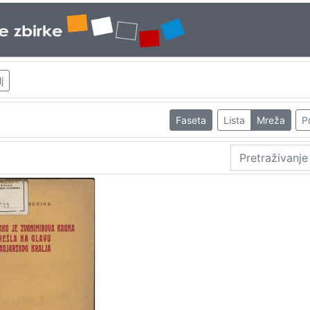
j
Faseta
Lista
Mreža
P