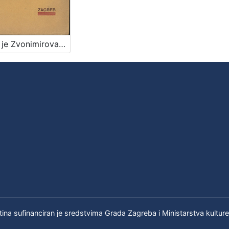
Kako je Zvonimirova kruna prešla na glavu madjarskog kralja / Ivo Guberina
tina sufinanciran je sredstvima Grada Zagreba i Ministarstva kultur