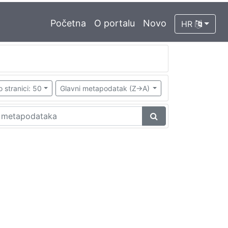
Početna
O portalu
Novo
HR
o stranici: 50
Glavni metapodatak (Z->A)