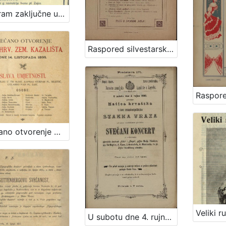
Program zaključne učeničke produkcije za subotu 22. lipnja 1901. / Hrvatski zem. glazbeni zavod
Raspored silvestarske zabave što ju dne 31. prosinca 1903. zajednički priredjuju društva "Kolo" i "Sokol"
Svečano otvorenje Nar. hrv. zem. kazališta : dne 14. listopada 1895.
U subotu dne 4. rujna 1880. priredjuje Matica hrvatska u slavu sedamdesetgodišnjice Stanka Vraza svečani koncert uz sudjelovanje pjevačkih družtvah "Kola" i "Sloge", gdjice Marije Prikrilove, gg. De-Negri-a, A. Fijana, J. Kratochvila, A. Mandrovića, Iv. pl. Zajca i kazalištnog orkestra / [program] Narodno zemaljsko kazalište u Zagrebu ; [program] Hrv. pjevačko družtvo "Kolo" u Zagrebu