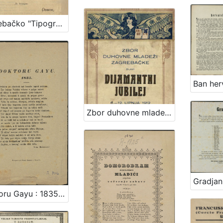
Zagrebačko "Tipografičko družtvo" priredjuje u slavu Guttenberga, iznašatelja tipografičke umjetnosti, u nedjelju, 23. lipnja 1872., u bašći "Stare lipe" (Nikolićeva ulica) Guttenbergovu svečanost
Zbor duhovne mladeži zagrebačke slavi dijamantni jubilej, 6.-12. lipnja 1912 / Zbor duhovne mladeži zagrebačke
Doktoru Gayu : 1835. / Ivan Mažuranić