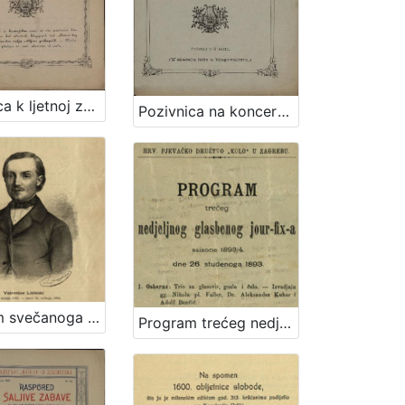
Pozivnica k ljetnoj zabavi što ju priredjuje hrv. pjevačko družtvo "Kolo" uz sudjelovanje glasbe c. kr. pješ. pukovnije Grofa Jelačića br. 69. u nedjelju dne 10. srpnja 1881. kod "Kamenitog stola"
Pozivnica na koncert što ga priredjuje hrv. pjevačko družtvo "Kolo" uz sudjelovanje glasbe c. kr. pješ. pukovnije grofa Jelačića br. 69. u bašći svratišta "K caru austrijskomu" u utorak 10. kolovoza 1880
Program svečanoga koncerta "Večer Lisinskova" : dne 15. prosinca 1893. / Hrvatsko pjevačko družtvo "Kolo" u Zagrebu ; sborovi i koncertom ravna družtveni artistički ravnatelj Nikola Faller, orkestrom c. i kr. pukovnije nadvojvode Leopolda br. 53. kapelnik Josip Dvor[ž]ak
Program trećeg nedjeljnog glasbenog jour-fix-a : saisone 1893/4 : dne 26. studenoga 1893. / Hrv. pjevačko družtvo "Kolo" u Zagrebu