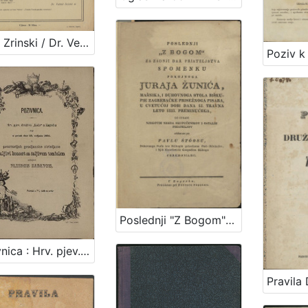
Petar Zrinski / Dr. Velimir Deželić st.
Poslednji "Z Bogom" za zadnji dar priateljstva spomeniku pokojnoga Juraja Žunića,... / alduvan po Pavlu Štoosu,...
Pozivnica : Hrv. pjev. družtvo "Kolo" u Zagrebu daje u petak dne 25. veljače 1870. u prostorijah gradjanske strieljane šaljivi koncert sa šaljivom tombolom začinjeno plesnom zabavom / Hrv. pjev. družtvo "Kolo" u Zagrebu