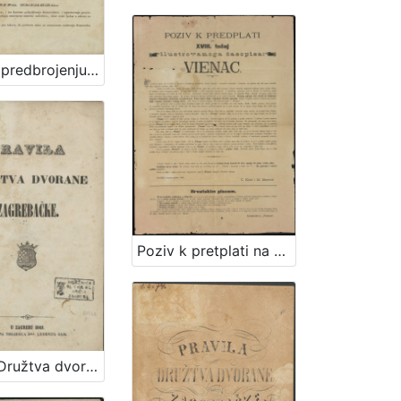
Poziv k predbrojenju za drugu polovinu VI. godišta Ilirskih Narodnih Novinah i Danice ilirske / Ljudevit Gaj
Poziv k pretplati na XVIII tečaj ilustrovanog časopisa Vienac / V. Klaić i M. Maravić
Pravila Družtva dvorane zagrebačke