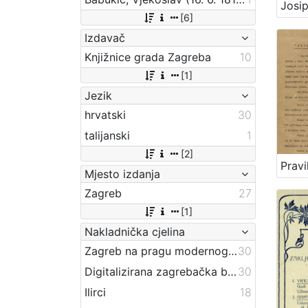
[6]
Izdavač
Knjižnice grada Zagreba
10
[1]
Jezik
hrvatski
30
talijanski
1
[2]
Mjesto izdanja
Zagreb
27
[1]
Nakladnička cjelina
Zagreb na pragu modernog doba
30
Digitalizirana zagrebačka baština
30
Ilirci
18