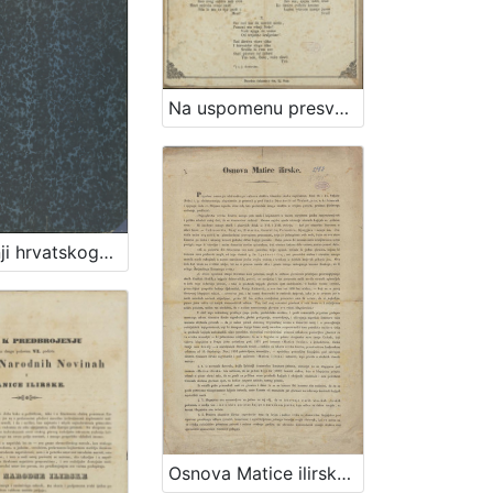
Na uspomenu presvětlomu gospodinu baronu Josipu Jelačiću Bužimskomu, perve banske narodne graničarske regimente pukovniku (P. N.) prigodom njegovog dolazka u Pokupsko / od Pavla Štoosa
O gradnji hrvatskoga kazališta u Zagrebu : (Razprava družtva inžinira i arhitekta u Zagrebu)
Osnova Matice ilirske / od ravniteljstva družtva čitaonice ilirske zagrebačke