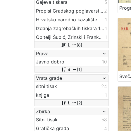
Gajeva tiskara
5
Propisi Gradskog poglavarstva
2
Hrvatsko narodno kazalište
1
Izdanja zagrebačkih tiskara 17. i 18. stoljeća
1
Obitelji Šubić, Zrinski i Frankopan
1
[8]
Prava
Javno dobro
10
[1]
Vrsta građe
sitni tisak
24
knjiga
1
[2]
Zbirka
Sitni tisak
58
Grafička građa
4