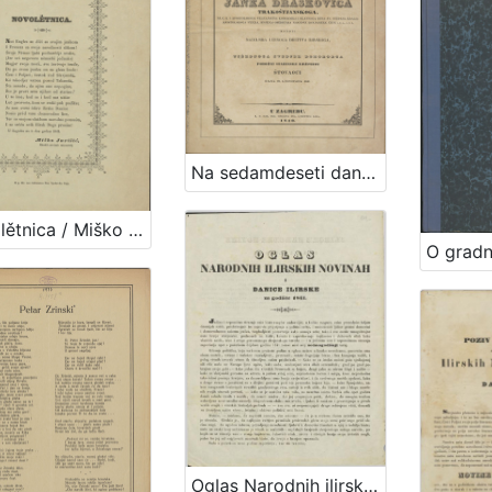
Na sedamdeseti dan rodjenja ... grofa Janka Draškovića trakoštjanskoga, ... kanoti načelnika učenoga družtva ilirskoga, i userdnoga svedje domorodca : pobožni starinske krěposti štovaoci dana 20. listopada 1840. / [Ivan Mažuranić]
Novolětnica / Miško Jurišić, ilirskih novinah raznositelj
Oglas Narodnih ilirskih novinah i Danice ilirske za godinu 1841 / Ljudevit Gaj