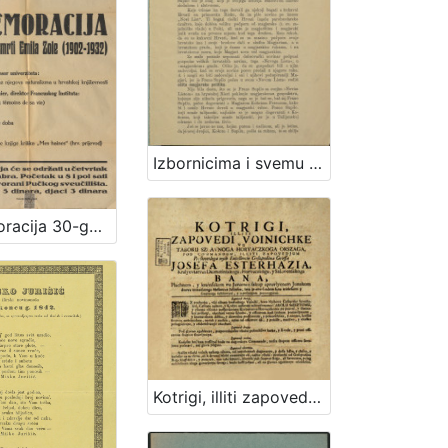
Izbornicima i svemu narodu kotara bjelovarskoga / [Stjepan Radić, predsjednik glavnoga odbora Hrvatske Seljačke Pučke Stranke i njezin kandidat za kotar bjelovarski]
Komemoracija 30-godišnjice smrti Emila Zole (1902-1932) / Francuski klub studenata (Cercle Français des Etudiants) u Zagrebu
Kotrigi, illiti zapovedi voinichke vu taboru szlavnoga horvaczkoga orszaga / pod commandum, illiti zapovedjum preszvetloga nyih excellencie goszpodina groffa Josefa Esterhazia, Kralyevsztvin Dalmatinszkoga, Horvaczkoga, y Szlovenszkoga bana, plachnem, y krainszkem vu Javorniu szkup zpravlyenem junakom dneva trinaisztoga meszecza Juliussa, leta jezero szedem szto trideszeti y szedmoga ochituvani, y