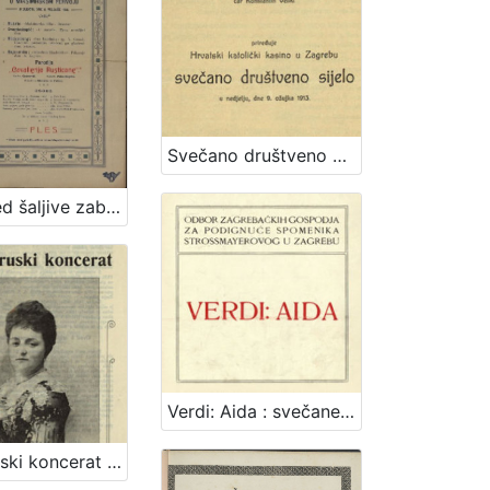
Svečano društveno sijelo / priređuje Hrvatski katolički kasino u Zagrebu
Raspored šaljive zabave u Maksimirskom perivoju : u subotu dne 6. veljače 1904. / Hrv. pjev. društvo "Kolo" u Zagrebu
Verdi: Aida : svečane predstave u korist spomenika J. J. Strossmayera 5 i 6 ožujka u Hrv. zem. kazalištu / Odbor zagrebačkih gospodja za podignuće spomenika Strossmayerovog u Zagrebu
Veliki ruski koncerat gđe. Marije Ivanovne pl. Gorlenko-Doline solistice Nj. Veličanstva cara ruskoga i primadone carske opere u Petrogradu : uz sudjelovanje pijanistice gdjice. Marije Nedbalove / iz ruskog preveo [napjeve] August Harambašić