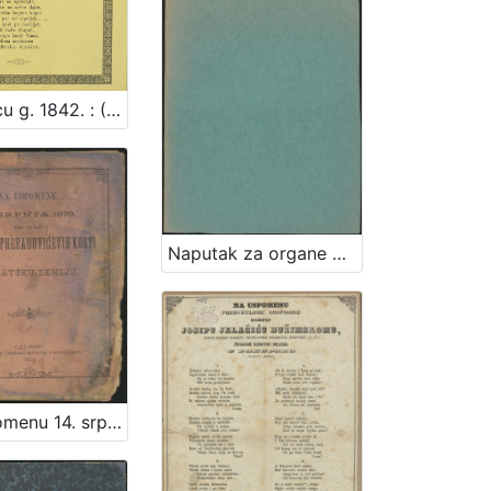
Na koncu g. 1842. : (Pěsma za jedan mužki glas, sa sprovodjenjem zveke od škudah i cvancikah.) / Miško jurišić ilirski novinonoša
Naputak za organe uprave gradskih daćah u glavnom gradu Zagrebu
Na uspomenu 14. srpnja 1879. kao na dan prenosa Preradovićevih kosti u hrvatsku zemlju