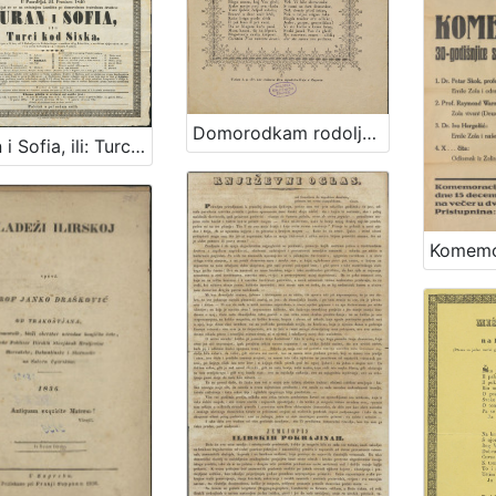
Domorodkam rodoljubivi mladići prigodom večernje zabave dana 20. veljače god. 1841.
Juran i Sofia, ili: Turci kod Siska : domorodna junačka igra u 3 čina, od I. Kukuljevića Sakcinskog, s muzikom od g. Livadića, s osobitom sjajnostjom na novo u scenu metnuta po g. režiseru Vaniniu : predstavljat će se na ovdašnjem kazalištu po Domorodnom teatralnom družtvu