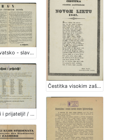
Ban hervatsko - slavonskom narodu / U Zagrebu dne 26. lipnja 1850. J. Jellačić, ban
Čestitka visokim zaštitnikom k novom lietu 1847. / Miško Jurišić, raznositelj narodnih novinah
Gradjani i prijatelji! / od strane poglavarstva slobodnog kralj. i glavnog grada Zagreba. U Zagrebu dne 8. travnja 1861.