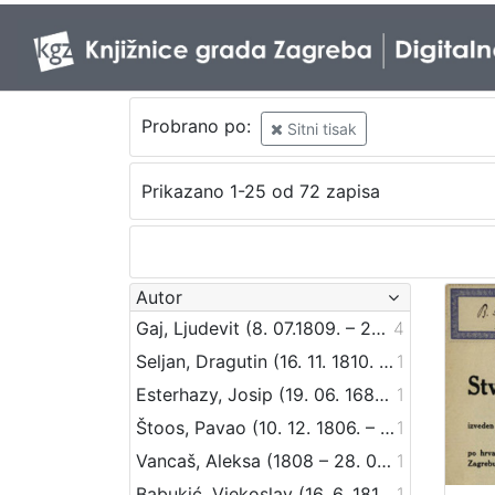
Probrano po:
Sitni tisak
Prikazano 1-25 od 72 zapisa
Autor
Gaj, Ljudevit (8. 07.1809. – 20. 04.1872.)
4
Seljan, Dragutin (16. 11. 1810. – 14. 6. 1848.)
1
Esterhazy, Josip (19. 06. 1682. – 10. 05. 1748.)
1
Štoos, Pavao (10. 12. 1806. – 30. 3. 1862.)
1
Vancaš, Aleksa (1808 – 28. 04. 1884)
1
Babukić, Vjekoslav (16. 6. 1812. – 20. 12. 1875.)
1