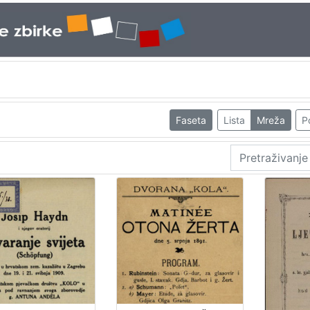
Faseta
Lista
Mreža
P