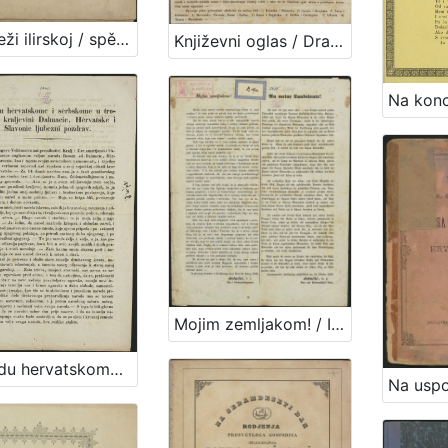
Mladeži ilirskoj / spěva Janko Drašković od Trakoštjana
Književni oglas / Dragutin Seljan
Mojim zemljakom! / Iz glavnog kvartira u Zvölfaxingu kod Beča 24. listop. 1848. Jelačić, v. r. ban i feldmaršallajtnant
Narodu hervatskomu i serbskome u trojednoj kraljevivi Dalmacie, Hervatske i Slavonie ljubezni pozdrav / Jelačić, ban