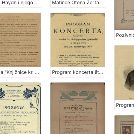
Josip Haydn i njegov oratorij Stvaranje svijeta (Schöpfung) : izveden u hrvatskom zem. kazalištu u Zagrebu dne 19. i 21. svibnja 1909. po hrvatskom pjevačkom društvu "Kolo" u Zagrebu pod ravnanjem svoga zborovodje g. Antuna Andela
Matinee Otona Žerta : dvorana "Kola", dne 5. srpnja 1891. : program
Pravila "Knjižnice kr. i slob. grada Zagreba" / Knjižnica kr. i slob. grada Zagreba
Program koncerta što ga priređuje mladež kr. dolnjogradske gimnazije u Zagrebu dne 24. studenoga 1897.