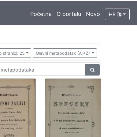
Početna
O portalu
Novo
HR
o stranici: 25
Glavni metapodatak (A->Z)