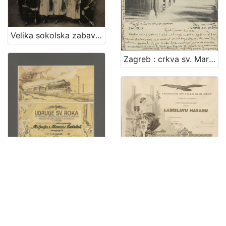
Velika sokolska zabava "Zagrebački zbor" : grupa sokolica i sokola
Zagreb : crkva sv. Marka
Zagrebački koturaški klub "Orao"
Udruge sv. Roka za pogrebnu pripomoć željezničkih službenika