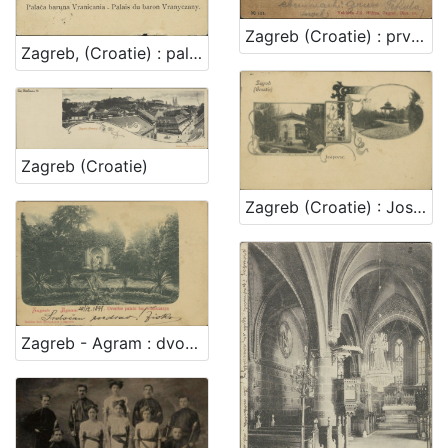
Zagreb (Croatie) : prvostolna crkva - la cathedrale
Zagreb, (Croatie) : palača baruna Vranicania - palais du baron Vranyczany
Zagreb (Croatie)
Zagreb (Croatie) : Josipovac
Zagreb - Agram : dvorište palače bar. Vraniczanya