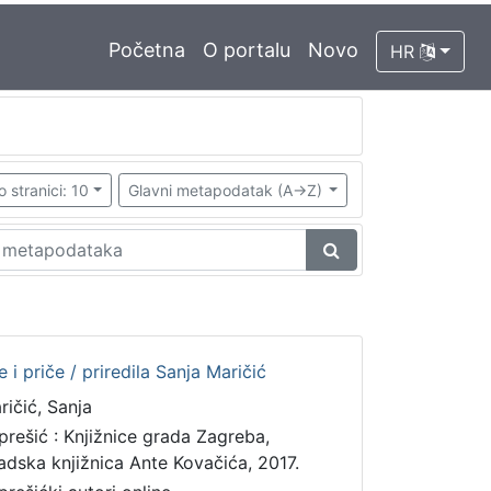
Početna
O portalu
Novo
HR
o stranici: 10
Glavni metapodatak (A->Z)
 i priče / priredila Sanja Maričić
ričić, Sanja
prešić : Knjižnice grada Zagreba,
adska knjižnica Ante Kovačića, 2017.