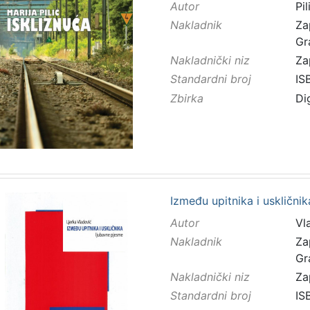
Autor
Pil
Nakladnik
Za
Gr
Nakladnički niz
Za
Standardni broj
IS
Zbirka
Di
Između upitnika i uskličnik
Autor
Vl
Nakladnik
Za
Gr
Nakladnički niz
Za
Standardni broj
IS