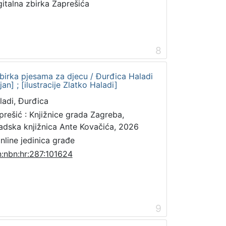
gitalna zbirka Zaprešića
8
: zbirka pjesama za djecu / Đurđica Haladi
an] ; [ilustracije Zlatko Haladi]
ladi, Đurđica
prešić : Knjižnice grada Zagreba,
adska knjižnica Ante Kovačića, 2026
online jedinica građe
n:nbn:hr:287:101624
9