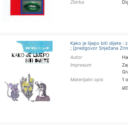
Zbirka
Di
Kako je lijepo biti dijete 
; [predgovor Snježana Zrinj
Autor
Ha
Impresum
Za
Gr
Materijalni opis
1 
ur