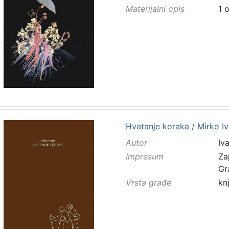
Materijalni opis
1 
Hvatanje koraka / Mirko Iv
Autor
Iv
Impresum
Za
Gr
Vrsta građe
kn