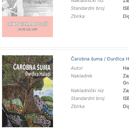
Nakladnički niz
Za
Standardni broj
IS
Zbirka
Di
Čarobna šuma / Đurđica H
Autor
Ha
Nakladnik
Za
Gr
Nakladnički niz
Za
Standardni broj
IS
Zbirka
Di