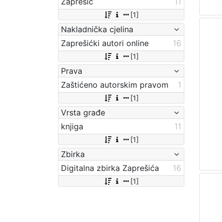
Zaprešić
11
[1]
Nakladnička cjelina
Zaprešićki autori online
16
[1]
Prava
Zaštićeno autorskim pravom
1
[1]
Vrsta građe
knjiga
11
[1]
Zbirka
Digitalna zbirka Zaprešića
16
[1]