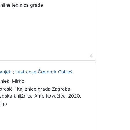
online jedinica građe
4
anjek ; ilustracije Čedomir Ostreš
anjek, Mirko
prešić : Knjižnice grada Zagreba,
adska knjižnica Ante Kovačića, 2020.
jiga