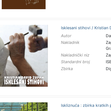
Isklesani stihovi / Kristia
Autor
Da
Nakladnik
Za
Gr
Nakladnički niz
Za
Standardni broj
IS
Zbirka
Di
Iskliznuća : zbirka kratkih p