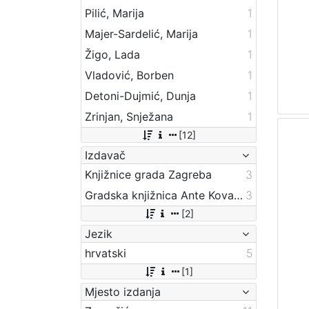
Pilić, Marija
1
Majer-Sardelić, Marija
1
Žigo, Lada
1
Vladović, Borben
1
Detoni-Dujmić, Dunja
1
Zrinjan, Snježana
1
[12]
Izdavač
Knjižnice grada Zagreba
3
Gradska knjižnica Ante Kovačića
3
[2]
Jezik
hrvatski
5
[1]
Mjesto izdanja