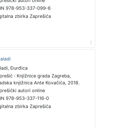
prešićki autori online
BN 978-953-337-099-6
gitalna zbirka Zaprešića
1
aladi
ladi, Đurđica
prešić : Knjižnice grada Zagreba,
adska knjižnica Ante Kovačića, 2018.
prešićki autori online
BN 978-953-337-116-0
gitalna zbirka Zaprešića