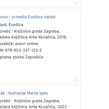
2
oni / priredila Đurđica Haladi
ladi, Đurđica
prešić : Knjižnice grada Zagreba,
adska knjižnica Ante Kovačića, 2019.
prešićki autori online
BN 978-953-337-125-2
gitalna zbirka Zaprešića
3
 ; ilustracije Marija Igaly
prešić : Knjižnice grada Zagreba,
adska knjižnica Ante Kovačića, 2022