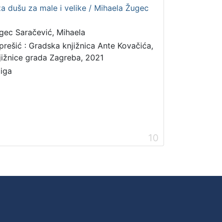
za dušu za male i velike / Mihaela Žugec
gec Saračević, Mihaela
prešić : Gradska knjižnica Ante Kovačića,
jižnice grada Zagreba, 2021
jiga
10