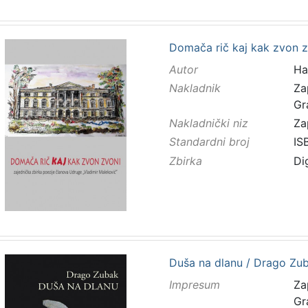
Domača rič kaj kak zvon zv
Autor
Ha
Nakladnik
Za
Gr
Nakladnički niz
Za
Standardni broj
IS
Zbirka
Di
Duša na dlanu / Drago Zubak
Impresum
Za
Gr