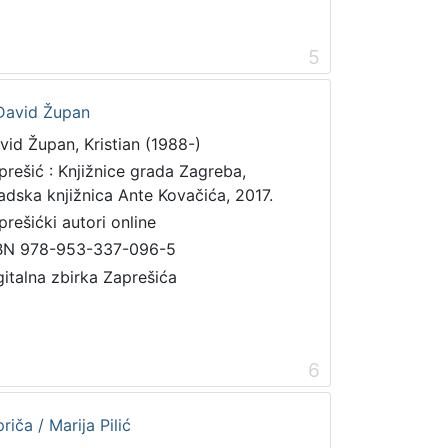
5
n David Župan
vid Župan, Kristian (1988-)
prešić : Knjižnice grada Zagreba,
adska knjižnica Ante Kovačića, 2017.
prešićki autori online
BN 978-953-337-096-5
gitalna zbirka Zaprešića
6
riča / Marija Pilić