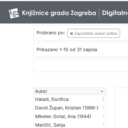
Probrano po:
Zaprešićki autori online
Prikazano 1-10 od 31 zapisa
Autor
Haladi, Đurđica
3
David Župan, Kristian (1988-)
1
Mikelec Gotal, Ana (1944)
1
Maričić, Sanja
1