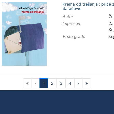
Krema od trešanja : priče 
Saračević
Autor
Žu
Impresum
Za
Kn
Vrsta građe
kn
1
2
3
4
(current)