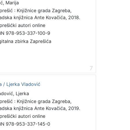
ić, Marija
prešić : Knjižnice grada Zagreba,
adska knjižnica Ante Kovačića, 2018.
prešićki autori online
BN 978-953-337-100-9
gitalna zbirka Zaprešića
7
a / Ljerka Vladović
adović, Ljerka
prešić : Knjižnice grada Zagreba,
adska knjižnica Ante Kovačića, 2019.
prešićki autori online
BN 978-953-337-145-0