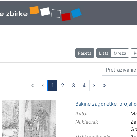
Faseta
Lista
Mreža
P
1
2
3
4
(current)
Bakine zagonetke, brojalice
Autor
Ma
Nakladnik
Za
Gr