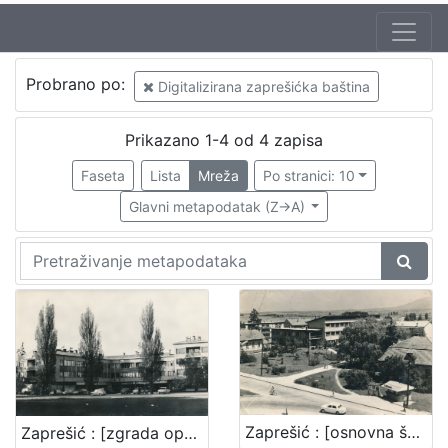
Izdavač
Probrano po:
Digitalizirana zaprešićka baština
Gradska knjižnica Ante Kovačića
4
Prikazano 1-4 od 4 zapisa
Faseta
Lista
Mreža
Po stranici: 10
[
1
Glavni metapodatak (Z->A)
]
Mjesto
izdanja
Zaprešić
4
[
1
Zaprešić : [osnovna škola u Zaprešiću]
Zaprešić : [zgrada općine]
]