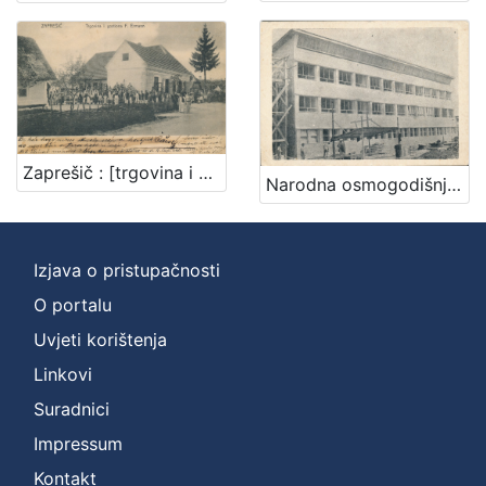
Nakladnička
cjelina
Digitalizirana zaprešićka baština
4
Zaprešič : [trgovina i gostiona F. Ermann]
[
Narodna osmogodišnja škola - Zaprešić
1
]
Prava
Izjava o pristupačnosti
Javno dobro
4
O portalu
Uvjeti korištenja
Linkovi
[
1
Suradnici
]
Impressum
Vrsta
Kontakt
građe