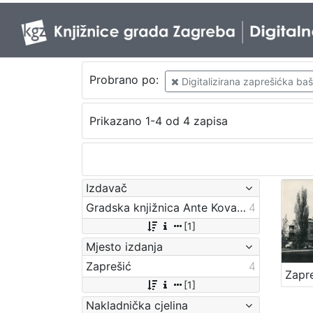
Probrano po:
Digitalizirana zaprešićka baš
Prikazano 1-4 od 4 zapisa
Izdavač
Gradska knjižnica Ante Kovačića
4
[1]
Mjesto izdanja
Zaprešić
4
[1]
Nakladnička cjelina