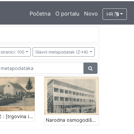
Početna
O portalu
Novo
HR
stranici: 100
Glavni metapodatak (Z->A)
Zaprešič : [trgovina i gostiona F. Ermann]
Narodna osmogodišnja škola - Zaprešić