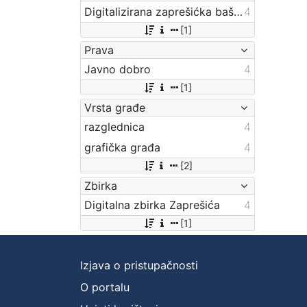
Digitalizirana zaprešićka baština
4
[1]
Prava
Javno dobro
4
[1]
Vrsta građe
razglednica
4
grafička građa
4
[2]
Zbirka
Digitalna zbirka Zaprešića
4
[1]
Izjava o pristupačnosti
O portalu