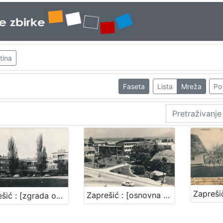
tina
Faseta
Lista
Mreža
Po 
Zaprešić : [osnovna škola u Zaprešiću]
Zaprešić : [zgrada općine]