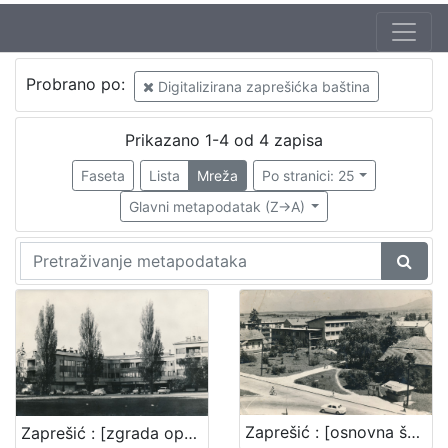
Izdavač
Probrano po:
Digitalizirana zaprešićka baština
Gradska knjižnica Ante Kovačića
4
Prikazano 1-4 od 4 zapisa
Faseta
Lista
Mreža
Po stranici: 25
[
1
Glavni metapodatak (Z->A)
]
Mjesto
izdanja
Zaprešić
4
[
1
Zaprešić : [osnovna škola u Zaprešiću]
Zaprešić : [zgrada općine]
]