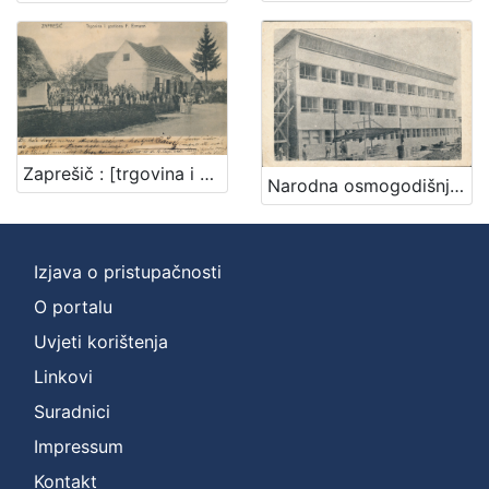
Nakladnička
cjelina
Digitalizirana zaprešićka baština
4
Zaprešič : [trgovina i gostiona F. Ermann]
[
Narodna osmogodišnja škola - Zaprešić
1
]
Prava
Izjava o pristupačnosti
Javno dobro
4
O portalu
Uvjeti korištenja
Linkovi
[
1
Suradnici
]
Impressum
Vrsta
Kontakt
građe