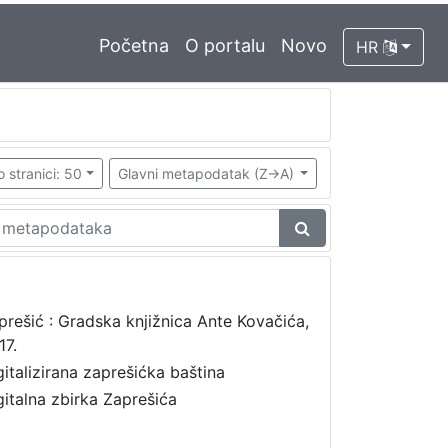
Početna
O portalu
Novo
HR
o stranici: 50
Glavni metapodatak (Z->A)
prešić : Gradska knjižnica Ante Kovačića,
17.
gitalizirana zaprešićka baština
gitalna zbirka Zaprešića