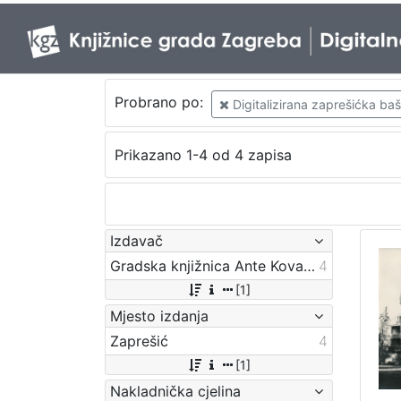
Probrano po:
Digitalizirana zaprešićka baš
Prikazano 1-4 od 4 zapisa
Izdavač
Gradska knjižnica Ante Kovačića
4
[1]
Mjesto izdanja
Zaprešić
4
[1]
Nakladnička cjelina