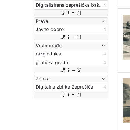
Digitalizirana zaprešićka baština
4
[1]
Prava
Javno dobro
4
[1]
Vrsta građe
razglednica
4
grafička građa
4
[2]
Zbirka
Digitalna zbirka Zaprešića
4
[1]