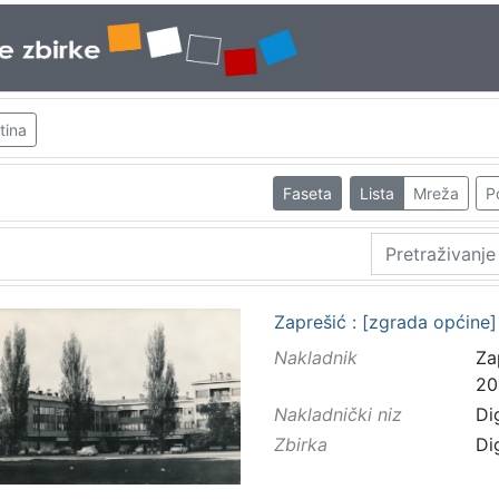
tina
Faseta
Lista
Mreža
P
Zaprešić : [zgrada općine]
Nakladnik
Za
20
Nakladnički niz
Di
Zbirka
Di