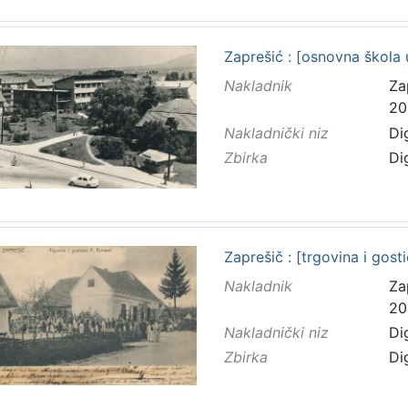
Zaprešić : [osnovna škola 
Nakladnik
Za
20
Nakladnički niz
Di
Zbirka
Di
Zaprešič : [trgovina i gost
Nakladnik
Za
20
Nakladnički niz
Di
Zbirka
Di