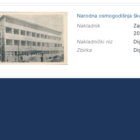
Narodna osmogodišnja ško
Nakladnik
Za
20
Nakladnički niz
Di
Zbirka
Di