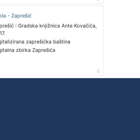
la - Zaprešić
prešić : Gradska knjižnica Ante Kovačića,
17.
gitalizirana zaprešićka baština
gitalna zbirka Zaprešića
4