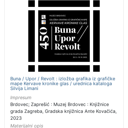
Zbirka
Digitalna zbirka Zaprešića
1
[
1
]
Buna / Upor / Revolt : izložba grafika iz grafičke
mape Kervave kronike glas / urednica kataloga
Silvija Limani
Impresum
Brdovec; Zaprešić : Muzej Brdovec : Knjižnice
grada Zagreba, Gradska knjižnica Ante Kovačića,
2023
Materijalni opis