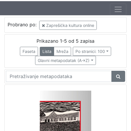
Autor
Probrano po:
Zaprešićka kultura online
Bartolić, Marija
1
Šolc, Vlasta
1
Prikazano 1-5 od 5 zapisa
Faseta
Lista
Mreža
Po stranici: 100
Glavni metapodatak (A->Z)
[
2
]
Mjesto
izdanja
Zaprešić
1
[
1