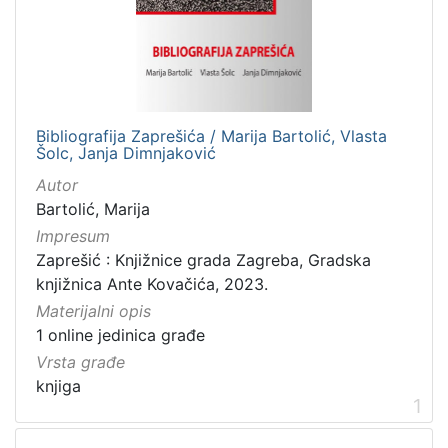
]
Nakladnička
cjelina
Zaprešićka kultura online
1
Bibliografija Zaprešića / Marija Bartolić, Vlasta
Šolc, Janja Dimnjaković
Autor
[
Bartolić, Marija
1
]
Impresum
Zaprešić : Knjižnice grada Zagreba, Gradska
Vrsta
knjižnica Ante Kovačića, 2023.
građe
Materijalni opis
knjiga
1
1 online jedinica građe
Vrsta građe
knjiga
1
[
1
]