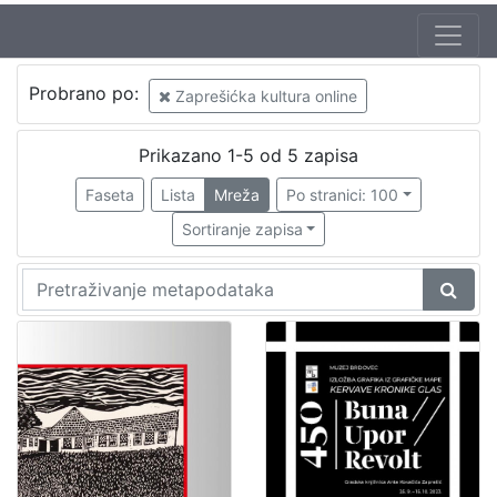
Autor
Probrano po:
Zaprešićka kultura online
Bartolić, Marija
1
Šolc, Vlasta
1
Prikazano 1-5 od 5 zapisa
Faseta
Lista
Mreža
Po stranici: 100
Sortiranje zapisa
[
2
]
Mjesto
izdanja
Zaprešić
1
[
1