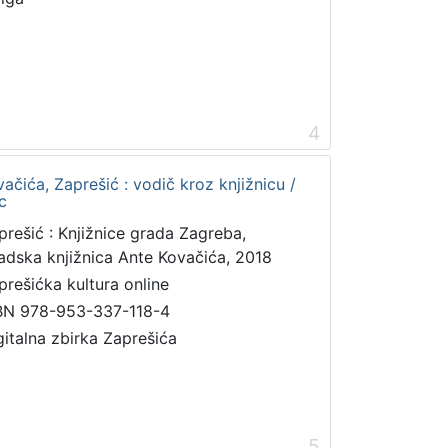
4
ačića, Zaprešić : vodič kroz knjižnicu /
c
prešić : Knjižnice grada Zagreba,
adska knjižnica Ante Kovačića, 2018
prešićka kultura online
BN 978-953-337-118-4
gitalna zbirka Zaprešića
5