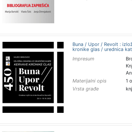
Buna / Upor / Revolt : izl
kronike glas / urednica kat
Impresum
Br
Kn
An
Materijalni opis
1 
Vrsta građe
kn