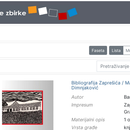
Faseta
Lista
M
Bibliografija Zaprešića / Ma
Dimnjaković
Autor
Ba
Impresum
Za
Gr
Materijalni opis
1 
Vrsta građe
kn