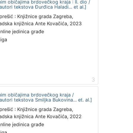
im običajima brdovečkog kraja : II. dio /
autori tekstova Đurđica Haladi... et al.]
prešić : Knjižnice grada Zagreba,
adska knjižnica Ante Kovačića, 2023
online jedinica građe
jiga
3
nim običajima brdovečkog kraja /
autori tekstova Smiljka Bukovina... et. al.]
prešić : Knjižnice grada Zagreba,
adska knjižnica Ante Kovačića, 2022
online jedinica građe
jiga