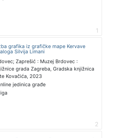
1
ožba grafika iz grafičke mape Kervave
aloga Silvija Limani
dovec; Zaprešić : Muzej Brdovec :
jižnice grada Zagreba, Gradska knjižnica
te Kovačića, 2023
online jedinica građe
jiga
2