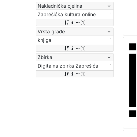
Nakladnička cjelina
Zaprešićka kultura online
1
[1]
Vrsta građe
knjiga
1
[1]
Zbirka
Digitalna zbirka Zaprešića
1
[1]