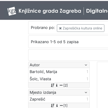
Probrano po:
Zaprešićka kultura online
Prikazano 1-5 od 5 zapisa
Autor
Bartolić, Marija
1
Šolc, Vlasta
1
[2]
Mjesto izdanja
Zaprešić
1
[1]