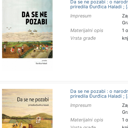
Da se ne pozabi : o narodn
priredila Đurđica Haladi ; [
Impresum
Za
Gr
Materijalni opis
1 
Vrsta građe
kn
Da se ne pozabi : o narod
priredila Đurđica Haladi ; [
Impresum
Za
Gr
Materijalni opis
1 
Vrsta građe
kn