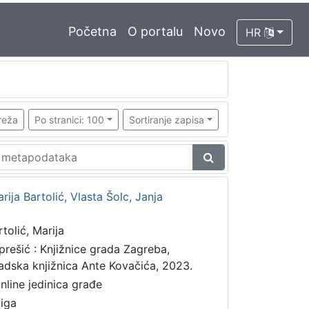
Početna
O portalu
Novo
HR
reža
Po stranici: 100
Sortiranje zapisa
rija Bartolić, Vlasta Šolc, Janja
rtolić, Marija
prešić : Knjižnice grada Zagreba,
adska knjižnica Ante Kovačića, 2023.
online jedinica građe
jiga