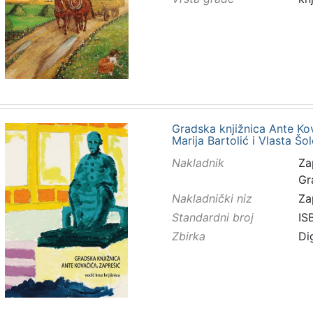
Gradska knjižnica Ante Kov
Marija Bartolić i Vlasta Šol
Nakladnik
Za
Gr
Nakladnički niz
Za
Standardni broj
IS
Zbirka
Di