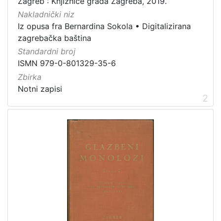
Zagreb : Knjižnice grada Zagreba, 2019.
1
]
Nakladnički niz
Iz opusa fra Bernardina Sokola
•
Digitalizirana
Vrsta
zagrebačka baština
građe
Standardni broj
notna građa
7
ISMN 979-0-801329-35-6
Zbirka
Notni zapisi
2
[
1
]
Zbirka
Notni zapisi
8
[
1
]