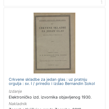
1
1
]
Nakladnička
cjelina
Digitalizirana zagrebačka baština
8
Iz opusa fra Bernardina Sokola
8
[
2
]
Prava
Crkvene skladbe za jedan glas : uz pratnju
Javno dobro
7
orgulja : sv. I / priredio i izdao Bernandin Sokol
Izdanje
Elektroničko izd. izvornika objavljenog 1930.
Nakladnik
[