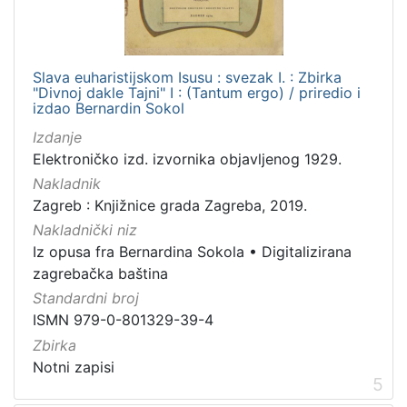
Slava euharistijskom Isusu : svezak I. : Zbirka
"Divnoj dakle Tajni" I : (Tantum ergo) / priredio i
izdao Bernardin Sokol
Izdanje
Elektroničko izd. izvornika objavljenog 1929.
Nakladnik
Zagreb : Knjižnice grada Zagreba, 2019.
Nakladnički niz
Iz opusa fra Bernardina Sokola
•
Digitalizirana
zagrebačka baština
Standardni broj
ISMN 979-0-801329-39-4
Zbirka
Notni zapisi
5