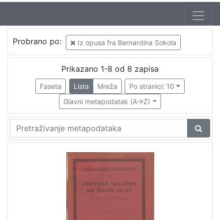
Autor
Probrano po:
Iz opusa fra Bernardina Sokola
Sokol, Bernardin (20.05.1888 – 24.09.1944)
6
Širola, Božidar (20.12.1889. – 10.04.1956.)
2
Prikazano 1-8 od 8 zapisa
Odak, Krsto (20.03.1888. – 04.11.1965)
1
Faseta
Lista
Mreža
Po stranici: 10
Refice, Licinio (12.02.1883. – 11.09.1954.)
1
Glavni metapodatak (A->Z)
Rossatti
1
[
5
]
Izdavač
Knjižnice grada Zagreba
6