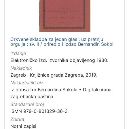
[
1
]
Jezik
Crkvene skladbe za jedan glas : uz pratnju
hrvatski
4
orgulja : sv. II / priredio i izdao Bernandin Sokol
Izdanje
Elektroničko izd. izvornika objavljenog 1930.
[
Nakladnik
1
Zagreb : Knjižnice grada Zagreba, 2019.
]
Nakladnički niz
Mjesto
Iz opusa fra Bernardina Sokola
•
Digitalizirana
izdanja
zagrebačka baština
Zagreb
8
Standardni broj
ISMN 979-0-801329-36-3
Zbirka
Notni zapisi
[