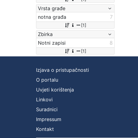
Vrsta građe
notna građa
7
[1]
Zbirka
Notni zapisi
8
[1]
Izjava o pristupačnosti
O portalu
Uvjeti korištenja
Linkovi
Suradnici
Impressum
Kontakt