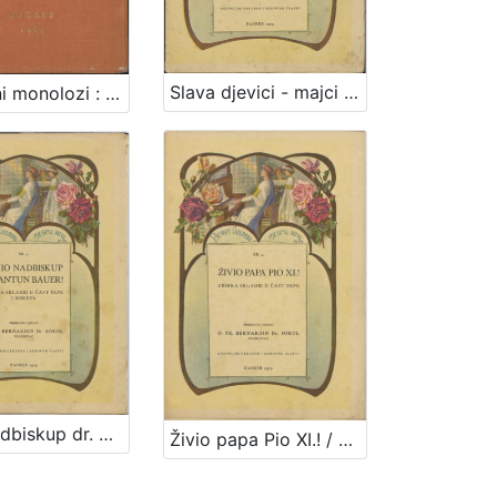
Slava djevici - majci : svezak II. : zbirka Lauretanskih litanija I. / priredio i izdao Bernardin Sokol
Glazbeni monolozi : za srednji glas uz pratnju glasovira : serija I / uglazbio i izdao Bernardin Sokol franjevac
Živio nadbiskup dr. Antun Bauer! : zbirka skladbi u čast pape i biskupa / priredio i izdao Bernardin Sokol
Živio papa Pio XI.! / priredio i izdao Bernardin Sokol