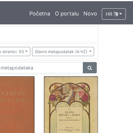
Početna
O portalu
Novo
HR
 stranici: 50
Glavni metapodatak (A->Z)