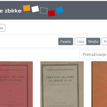
la
Faseta
Lista
Mreža
Po