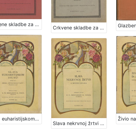
Crkvene skladbe za jedan glas : uz pratnju orgulja : sv. II / priredio i izdao Bernandin Sokol
Crkvene skladbe za jedan glas : uz pratnju orgulja : sv. I / priredio i izdao Bernandin Sokol
Slava euharistijskom Isusu : svezak I. : Zbirka "Divnoj dakle Tajni" I : (Tantum ergo) / priredio i izdao Bernardin Sokol
Slava nekrvnoj žrtvi : 12 misnih pjesama / priredio Bernardin Sokol