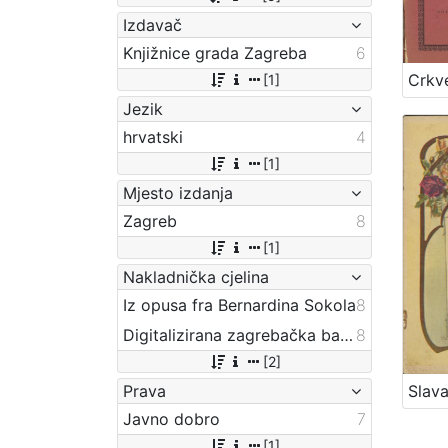
Izdavač
Knjižnice grada Zagreba
6
[1]
Jezik
hrvatski
4
[1]
Mjesto izdanja
Zagreb
8
[1]
Nakladnička cjelina
Iz opusa fra Bernardina Sokola
8
Digitalizirana zagrebačka baština
8
[2]
Prava
Javno dobro
7
[1]