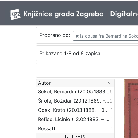
Probrano po:
Iz opusa fra Bernardina Soko
Prikazano 1-8 od 8 zapisa
Autor
Sokol, Bernardin (20.05.1888 – 24.09.1944)
6
Širola, Božidar (20.12.1889. – 10.04.1956.)
2
Odak, Krsto (20.03.1888. – 04.11.1965)
1
Refice, Licinio (12.02.1883. – 11.09.1954.)
1
Rossatti
1
[5]