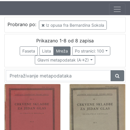
Autor
Probrano po:
Iz opusa fra Bernardina Sokola
Sokol, Bernardin (20.05.1888 – 24.09.1944)
6
Širola, Božidar (20.12.1889. – 10.04.1956.)
2
Prikazano 1-8 od 8 zapisa
Odak, Krsto (20.03.1888. – 04.11.1965)
1
Faseta
Lista
Mreža
Po stranici: 100
Refice, Licinio (12.02.1883. – 11.09.1954.)
1
Glavni metapodatak (A->Z)
Rossatti
1
[
5
]
Izdavač
Knjižnice grada Zagreba
6