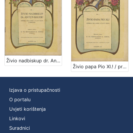
1
]
Vrsta
građe
notna građa
7
[
Živio nadbiskup dr. Antun Bauer! : zbirka skladbi u čast pape i biskupa / priredio i izdao Bernardin Sokol
1
Živio papa Pio XI.! / priredio i izdao Bernardin Sokol
]
Zbirka
Notni zapisi
8
Izjava o pristupačnosti
O portalu
Uvjeti korištenja
[
Linkovi
1
]
Suradnici