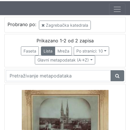
Izdavač
Probrano po:
Zagrebačka katedrala
Knjižnice grada Zagreba
2
Prikazano 1-2 od 2 zapisa
Faseta
Lista
Mreža
Po stranici: 10
[
1
Glavni metapodatak (A->Z)
]
Mjesto
izdanja
Zagreb
2
[
1
]