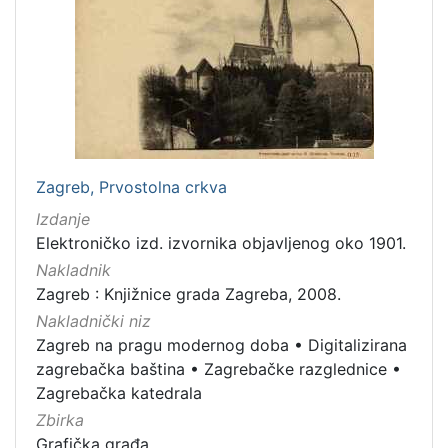
[
1
]
Vrsta
građe
grafička građa
2
razglednica
1
Zagreb, Prvostolna crkva
fotografija
1
Izdanje
Elektroničko izd. izvornika objavljenog oko 1901.
Nakladnik
Zagreb : Knjižnice grada Zagreba, 2008.
[
3
Nakladnički niz
]
Zagreb na pragu modernog doba
•
Digitalizirana
Zbirka
zagrebačka baština
•
Zagrebačke razglednice
•
Zagrebačka katedrala
Grafička građa
2
Zbirka
Grafička građa