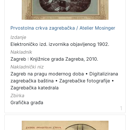
Nakladnička
cjelina
Zagreb na pragu modernog doba
2
Prvostolna crkva zagrebačka / Atelier Mosinger
Digitalizirana zagrebačka baština
2
Izdanje
Zagrebačka katedrala
2
Elektroničko izd. izvornika objavljenog 1902.
Zagrebačke razglednice
1
Nakladnik
Zagrebačke fotografije
1
Zagreb : Knjižnice grada Zagreba, 2010.
Nakladnički niz
Zagreb na pragu modernog doba
•
Digitalizirana
zagrebačka baština
•
Zagrebačke fotografije
•
[
Zagrebačka katedrala
5
]
Zbirka
Prava
Grafička građa
1
Javno dobro
2