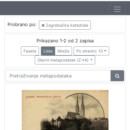
Izdavač
Probrano po:
Zagrebačka katedrala
Knjižnice grada Zagreba
2
Prikazano 1-2 od 2 zapisa
Faseta
Lista
Mreža
Po stranici: 10
[
1
Glavni metapodatak (Z->A)
]
Mjesto
izdanja
Zagreb
2
[
1
]