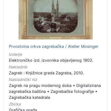
[
1
]
Vrsta
građe
grafička građa
2
razglednica
1
Prvostolna crkva zagrebačka / Atelier Mosinger
fotografija
1
Izdanje
Elektroničko izd. izvornika objavljenog 1902.
Nakladnik
Zagreb : Knjižnice grada Zagreba, 2010.
[
3
Nakladnički niz
]
Zagreb na pragu modernog doba
•
Digitalizirana
Zbirka
zagrebačka baština
•
Zagrebačke fotografije
•
Zagrebačka katedrala
Grafička građa
2
Zbirka
Grafička građa