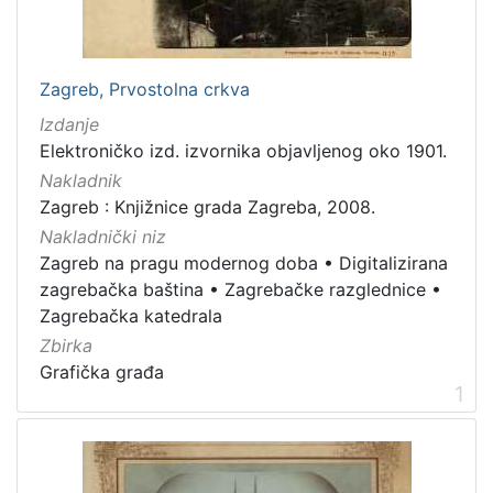
Nakladnička
cjelina
Zagrebačka katedrala
2
Zagreb, Prvostolna crkva
Zagreb na pragu modernog doba
2
Izdanje
Digitalizirana zagrebačka baština
2
Elektroničko izd. izvornika objavljenog oko 1901.
Zagrebačke fotografije
1
Nakladnik
Zagreb : Knjižnice grada Zagreba, 2008.
Zagrebačke razglednice
1
Nakladnički niz
Zagreb na pragu modernog doba
•
Digitalizirana
zagrebačka baština
•
Zagrebačke razglednice
•
[
Zagrebačka katedrala
5
Zbirka
]
Grafička građa
Prava
1
Javno dobro
2