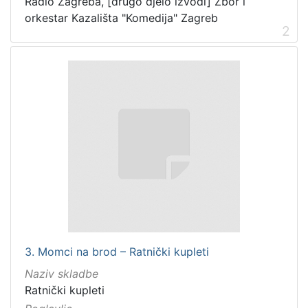
Radio Zagreba, [drugo djelo izvodi] Zbor i
orkestar Kazališta "Komedija" Zagreb
2
3. Momci na brod – Ratnički kupleti
Naziv skladbe
Ratnički kupleti