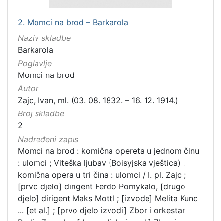
2. Momci na brod – Barkarola
Naziv skladbe
Barkarola
Poglavlje
Momci na brod
Autor
Zajc, Ivan, ml. (03. 08. 1832. – 16. 12. 1914.)
Broj skladbe
2
Nadređeni zapis
Momci na brod : komična opereta u jednom činu
: ulomci ; Viteška ljubav (Boisyjska vještica) :
komična opera u tri čina : ulomci / I. pl. Zajc ;
[prvo djelo] dirigent Ferdo Pomykalo, [drugo
djelo] dirigent Maks Mottl ; [izvode] Melita Kunc
... [et al.] ; [prvo djelo izvodi] Zbor i orkestar