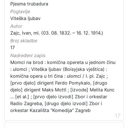
Pjesma trubadura
Poglavlje
Viteška ljubav
Autor
Zajc, Ivan, ml. (03. 08. 1832. – 16. 12. 1914.)
Broj skladbe
17
Nadređeni zapis
Momci na brod : komična opereta u jednom činu
: ulomci ; Viteška ljubav (Boisyjska vještica) :
komična opera u tri čina : ulomci / I. pl. Zajc ;
[prvo djelo] dirigent Ferdo Pomykalo, [drugo
djelo] dirigent Maks Mottl ; [izvode] Melita Kunc
... [et al.] ; [prvo djelo izvodi] Zbor i orkestar
Radio Zagreba, [drugo djelo izvodi] Zbor i
orkestar Kazališta "Komedija" Zagreb
17