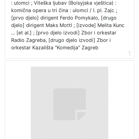
: ulomci ; Viteška ljubav (Boisyjska vještica) :
komična opera u tri čina : ulomci / I. pl. Zajc ;
[prvo djelo] dirigent Ferdo Pomykalo, [drugo
djelo] dirigent Maks Mottl ; [izvode] Melita Kunc
... [et al.] ; [prvo djelo izvodi] Zbor i orkestar
Radio Zagreba, [drugo djelo izvodi] Zbor i
orkestar Kazališta "Komedija" Zagreb
1