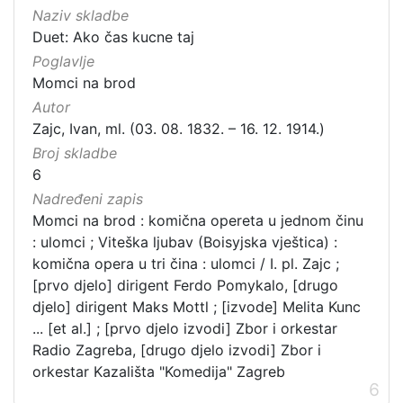
Naziv skladbe
Duet: Ako čas kucne taj
Poglavlje
Momci na brod
Autor
Zajc, Ivan, ml. (03. 08. 1832. – 16. 12. 1914.)
Broj skladbe
6
Nadređeni zapis
Momci na brod : komična opereta u jednom činu
: ulomci ; Viteška ljubav (Boisyjska vještica) :
komična opera u tri čina : ulomci / I. pl. Zajc ;
[prvo djelo] dirigent Ferdo Pomykalo, [drugo
djelo] dirigent Maks Mottl ; [izvode] Melita Kunc
... [et al.] ; [prvo djelo izvodi] Zbor i orkestar
Radio Zagreba, [drugo djelo izvodi] Zbor i
orkestar Kazališta "Komedija" Zagreb
6