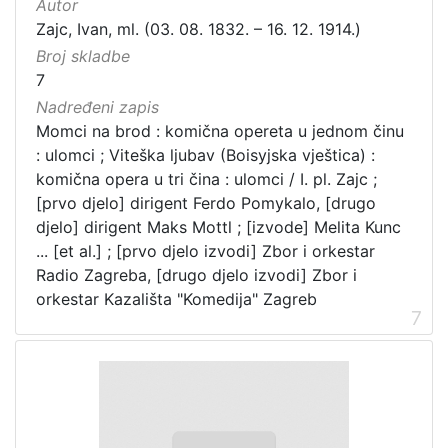
Autor
Zajc, Ivan, ml. (03. 08. 1832. – 16. 12. 1914.)
Broj skladbe
7
Nadređeni zapis
Momci na brod : komična opereta u jednom činu
: ulomci ; Viteška ljubav (Boisyjska vještica) :
komična opera u tri čina : ulomci / I. pl. Zajc ;
[prvo djelo] dirigent Ferdo Pomykalo, [drugo
djelo] dirigent Maks Mottl ; [izvode] Melita Kunc
... [et al.] ; [prvo djelo izvodi] Zbor i orkestar
Radio Zagreba, [drugo djelo izvodi] Zbor i
orkestar Kazališta "Komedija" Zagreb
7