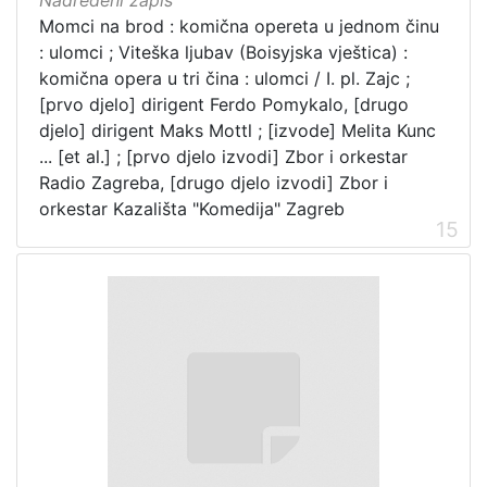
Momci na brod : komična opereta u jednom činu
: ulomci ; Viteška ljubav (Boisyjska vještica) :
komična opera u tri čina : ulomci / I. pl. Zajc ;
[prvo djelo] dirigent Ferdo Pomykalo, [drugo
djelo] dirigent Maks Mottl ; [izvode] Melita Kunc
... [et al.] ; [prvo djelo izvodi] Zbor i orkestar
Radio Zagreba, [drugo djelo izvodi] Zbor i
orkestar Kazališta "Komedija" Zagreb
15