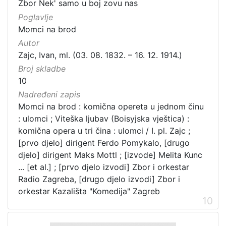
Zbor Nek' samo u boj zovu nas
Poglavlje
Momci na brod
Autor
Zajc, Ivan, ml. (03. 08. 1832. – 16. 12. 1914.)
Broj skladbe
10
Nadređeni zapis
Momci na brod : komična opereta u jednom činu
: ulomci ; Viteška ljubav (Boisyjska vještica) :
komična opera u tri čina : ulomci / I. pl. Zajc ;
[prvo djelo] dirigent Ferdo Pomykalo, [drugo
djelo] dirigent Maks Mottl ; [izvode] Melita Kunc
... [et al.] ; [prvo djelo izvodi] Zbor i orkestar
Radio Zagreba, [drugo djelo izvodi] Zbor i
orkestar Kazališta "Komedija" Zagreb
10