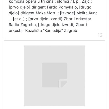
komična opera u tri čina : ulomci / I. pl. Zajc ;
[prvo djelo] dirigent Ferdo Pomykalo, [drugo
djelo] dirigent Maks Mottl ; [izvode] Melita Kunc
... [et al.] ; [prvo djelo izvodi] Zbor i orkestar
Radio Zagreba, [drugo djelo izvodi] Zbor i
orkestar Kazališta "Komedija" Zagreb
12