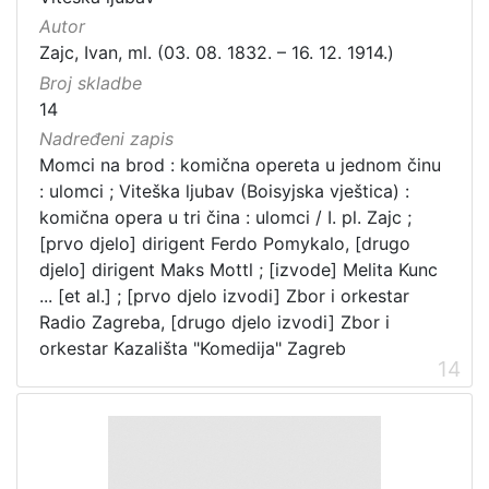
Autor
Zajc, Ivan, ml. (03. 08. 1832. – 16. 12. 1914.)
Broj skladbe
14
Nadređeni zapis
Momci na brod : komična opereta u jednom činu
: ulomci ; Viteška ljubav (Boisyjska vještica) :
komična opera u tri čina : ulomci / I. pl. Zajc ;
[prvo djelo] dirigent Ferdo Pomykalo, [drugo
djelo] dirigent Maks Mottl ; [izvode] Melita Kunc
... [et al.] ; [prvo djelo izvodi] Zbor i orkestar
Radio Zagreba, [drugo djelo izvodi] Zbor i
orkestar Kazališta "Komedija" Zagreb
14