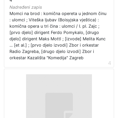
4
Nadređeni zapis
Momci na brod : komična opereta u jednom činu
: ulomci ; Viteška ljubav (Boisyjska vještica) :
komična opera u tri čina : ulomci / I. pl. Zajc ;
[prvo djelo] dirigent Ferdo Pomykalo, [drugo
djelo] dirigent Maks Mottl ; [izvode] Melita Kunc
... [et al.] ; [prvo djelo izvodi] Zbor i orkestar
Radio Zagreba, [drugo djelo izvodi] Zbor i
orkestar Kazališta "Komedija" Zagreb
4