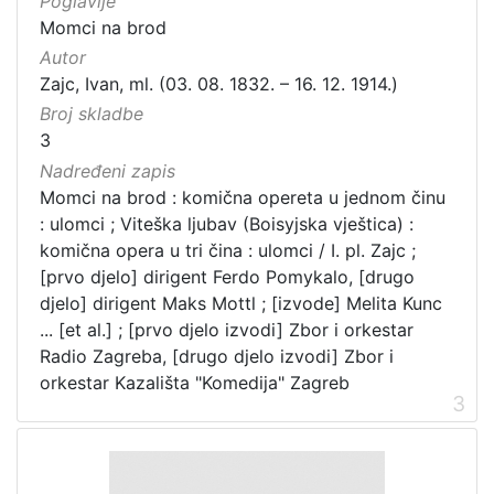
Poglavlje
Momci na brod
Autor
Zajc, Ivan, ml. (03. 08. 1832. – 16. 12. 1914.)
Broj skladbe
3
Nadređeni zapis
Momci na brod : komična opereta u jednom činu
: ulomci ; Viteška ljubav (Boisyjska vještica) :
komična opera u tri čina : ulomci / I. pl. Zajc ;
[prvo djelo] dirigent Ferdo Pomykalo, [drugo
djelo] dirigent Maks Mottl ; [izvode] Melita Kunc
... [et al.] ; [prvo djelo izvodi] Zbor i orkestar
Radio Zagreba, [drugo djelo izvodi] Zbor i
orkestar Kazališta "Komedija" Zagreb
3