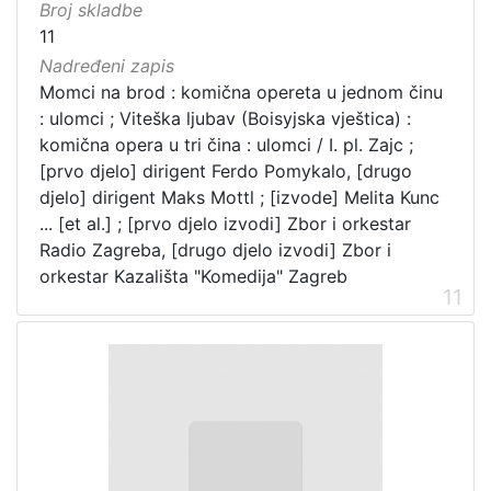
Broj skladbe
11
Nadređeni zapis
Momci na brod : komična opereta u jednom činu
: ulomci ; Viteška ljubav (Boisyjska vještica) :
komična opera u tri čina : ulomci / I. pl. Zajc ;
[prvo djelo] dirigent Ferdo Pomykalo, [drugo
djelo] dirigent Maks Mottl ; [izvode] Melita Kunc
... [et al.] ; [prvo djelo izvodi] Zbor i orkestar
Radio Zagreba, [drugo djelo izvodi] Zbor i
orkestar Kazališta "Komedija" Zagreb
11