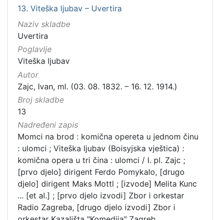
13. Viteška ljubav – Uvertira
Naziv skladbe
Uvertira
Poglavlje
Viteška ljubav
Autor
Zajc, Ivan, ml. (03. 08. 1832. – 16. 12. 1914.)
Broj skladbe
13
Nadređeni zapis
Momci na brod : komična opereta u jednom činu
: ulomci ; Viteška ljubav (Boisyjska vještica) :
komična opera u tri čina : ulomci / I. pl. Zajc ;
[prvo djelo] dirigent Ferdo Pomykalo, [drugo
djelo] dirigent Maks Mottl ; [izvode] Melita Kunc
... [et al.] ; [prvo djelo izvodi] Zbor i orkestar
Radio Zagreba, [drugo djelo izvodi] Zbor i
orkestar Kazališta "Komedija" Zagreb