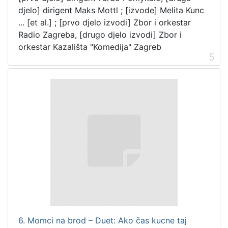
djelo] dirigent Maks Mottl ; [izvode] Melita Kunc
... [et al.] ; [prvo djelo izvodi] Zbor i orkestar
Radio Zagreba, [drugo djelo izvodi] Zbor i
orkestar Kazališta "Komedija" Zagreb
5
6. Momci na brod – Duet: Ako čas kucne taj