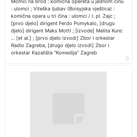
Momci na brod : komična opereta u jednom činu
: ulomci ; Viteška ljubav (Boisyjska vještica) :
komična opera u tri čina : ulomci / I. pl. Zajc ;
[prvo djelo] dirigent Ferdo Pomykalo, [drugo
djelo] dirigent Maks Mottl ; [izvode] Melita Kunc
... [et al.] ; [prvo djelo izvodi] Zbor i orkestar
Radio Zagreba, [drugo djelo izvodi] Zbor i
orkestar Kazališta "Komedija" Zagreb
8