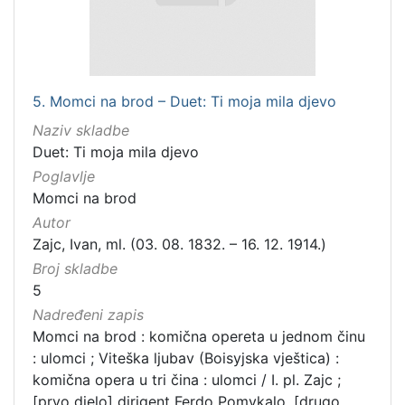
5. Momci na brod – Duet: Ti moja mila djevo
Naziv skladbe
Duet: Ti moja mila djevo
Poglavlje
Momci na brod
Autor
Zajc, Ivan, ml. (03. 08. 1832. – 16. 12. 1914.)
Broj skladbe
5
Nadređeni zapis
Momci na brod : komična opereta u jednom činu
: ulomci ; Viteška ljubav (Boisyjska vještica) :
komična opera u tri čina : ulomci / I. pl. Zajc ;
[prvo djelo] dirigent Ferdo Pomykalo, [drugo