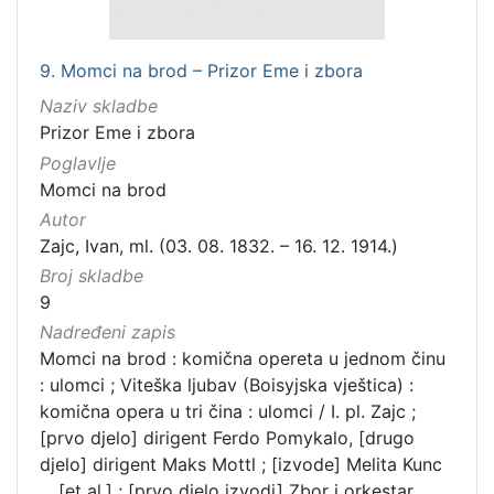
9. Momci na brod – Prizor Eme i zbora
Naziv skladbe
Prizor Eme i zbora
Poglavlje
Momci na brod
Autor
Zajc, Ivan, ml. (03. 08. 1832. – 16. 12. 1914.)
Broj skladbe
9
Nadređeni zapis
Momci na brod : komična opereta u jednom činu
: ulomci ; Viteška ljubav (Boisyjska vještica) :
komična opera u tri čina : ulomci / I. pl. Zajc ;
[prvo djelo] dirigent Ferdo Pomykalo, [drugo
djelo] dirigent Maks Mottl ; [izvode] Melita Kunc
... [et al.] ; [prvo djelo izvodi] Zbor i orkestar