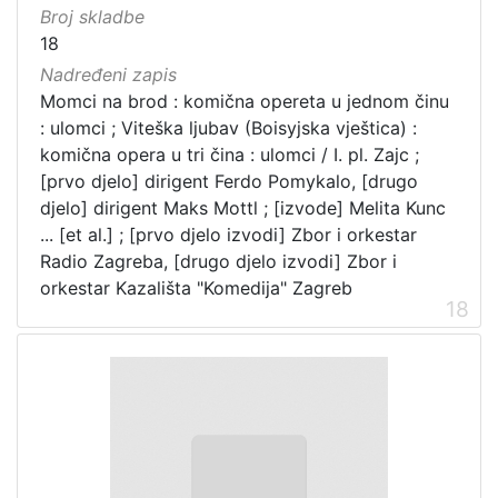
Broj skladbe
18
Nadređeni zapis
Momci na brod : komična opereta u jednom činu
: ulomci ; Viteška ljubav (Boisyjska vještica) :
komična opera u tri čina : ulomci / I. pl. Zajc ;
[prvo djelo] dirigent Ferdo Pomykalo, [drugo
djelo] dirigent Maks Mottl ; [izvode] Melita Kunc
... [et al.] ; [prvo djelo izvodi] Zbor i orkestar
Radio Zagreba, [drugo djelo izvodi] Zbor i
orkestar Kazališta "Komedija" Zagreb
18