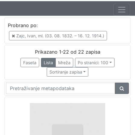
Autor
Probrano po:
Zajc, Ivan, ml. (03. 08. 1832. – 16. 12. 1914.)
22
Zajc, Ivan, ml. (03. 08. 1832. – 16. 12. 1914.)
Prikazano 1-22 od 22 zapisa
[
1
Faseta
Lista
Mreža
Po stranici: 100
]
Sortiranje zapisa