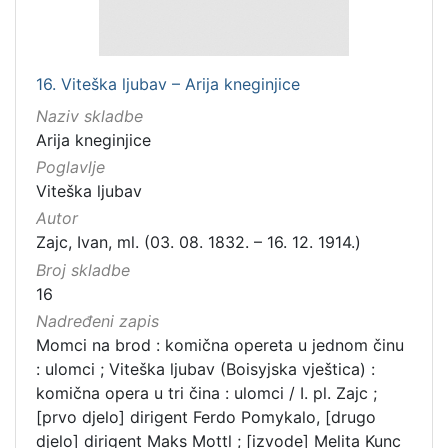
16. Viteška ljubav – Arija kneginjice
Naziv skladbe
Arija kneginjice
Poglavlje
Viteška ljubav
Autor
Zajc, Ivan, ml. (03. 08. 1832. – 16. 12. 1914.)
Broj skladbe
16
Nadređeni zapis
Momci na brod : komična opereta u jednom činu
: ulomci ; Viteška ljubav (Boisyjska vještica) :
komična opera u tri čina : ulomci / I. pl. Zajc ;
[prvo djelo] dirigent Ferdo Pomykalo, [drugo
djelo] dirigent Maks Mottl ; [izvode] Melita Kunc