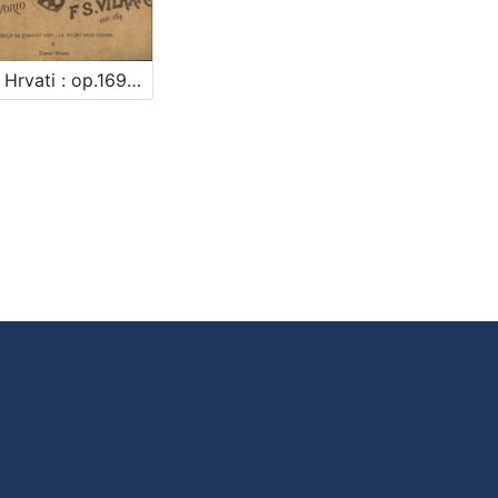
Bog i Hrvati : op.169 / glasbotvorio F. S. Vilhar ; spjevao August Harambašić