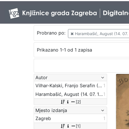
Probrano po:
Harambašić, August (14. 07. 1
Prikazano 1-1 od 1 zapisa
Autor
Vilhar-Kalski, Franjo Serafin (5. 1. 1852. – 4. 3. 1928.)
1
Harambašić, August (14. 07. 1861. – 16. 07. 1911.)
1
[2]
Mjesto izdanja
Zagreb
1
[1]