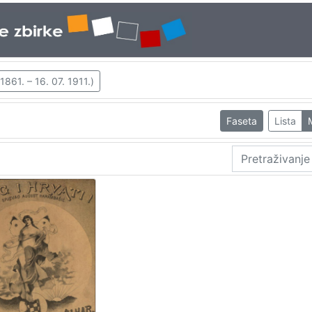
861. – 16. 07. 1911.)
Faseta
Lista