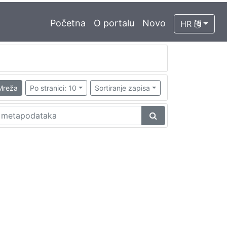
Početna
O portalu
Novo
HR
Mreža
Po stranici: 10
Sortiranje zapisa