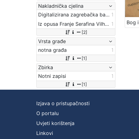
Nakladnička cjelina
Digitalizirana zagrebačka baština
1
Iz opusa Franje Serafina Vilhara-Kalskog
1
[2]
Vrsta građe
notna građa
1
[1]
Zbirka
Notni zapisi
1
[1]
Izjava o pristupačnosti
O portalu
Uvjeti korištenja
Linkovi