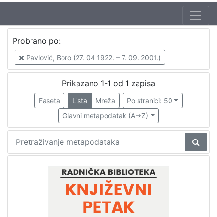
Autor
Probrano po:
Mudri-Škunca, Vera
1
Pavlović, Boro (27. 04 1922. – 7. 09. 2001.)
Pavlović, Boro (27. 04 1922. – 7. 09. 2001.)
1
Kalogjera, Nikica (19. 05. 1930. – 27. 01 2006.)
1
Prikazano 1-1 od 1 zapisa
Turkalj, Nenad (19. 12. 1923. – 23. 09. 2007.)
1
Faseta
Lista
Mreža
Po stranici: 50
Glavni metapodatak (A->Z)
[
4
]
Izdavač
Knjižnice grada Zagreba
1