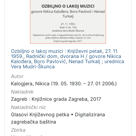
[
1
]
Mjesto
izdanja
Zagreb
1
Ozbiljno o lakoj muzici : Književni petak, 27. 11.
1959., Radnički dom, dvorana H / govore Nikica
Kalođera, Boro Pavlović, Nenad Turkalj ; urednica
Vera Mudri-Škunca
[
1
Autor
]
Kalogjera, Nikica (19. 05. 1930. – 27. 01 2006.)
Nakladnička
Nakladnik
cjelina
Zagreb : Knjižnice grada Zagreba, 2017
Digitalizirana zagrebačka baština
1
Nakladnički niz
Glasovi Književnog petka
•
Digitalizirana
Glasovi Književnog petka
1
zagrebačka baština
Zbirka