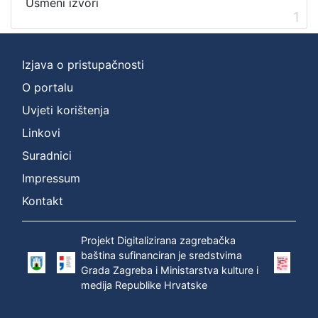
Usmeni izvori
1
[
2
]
Izjava o pristupačnosti
Prava
Zaštićeno autorskim pravom
1
O portalu
Uvjeti korištenja
Linkovi
[
Suradnici
1
Impressum
]
Kontakt
Vrsta
građe
zvučna građa - neglazbena
1
Projekt Digitalizirana zagrebačka
baština sufinanciran je sredstvima
Grada Zagreba i Ministarstva kulture i
medija Republike Hrvatske
[
1